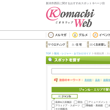
新潟市西区に関するおすすめスポット 6ページ目
TOP
観光・レジャー・おでかけガイド
検索結果：ス
美術館
温泉
遊園
温泉&入浴施設
宿泊
アミューズメント
アウトドア・スポーツ
博物館・美術館
その他観光