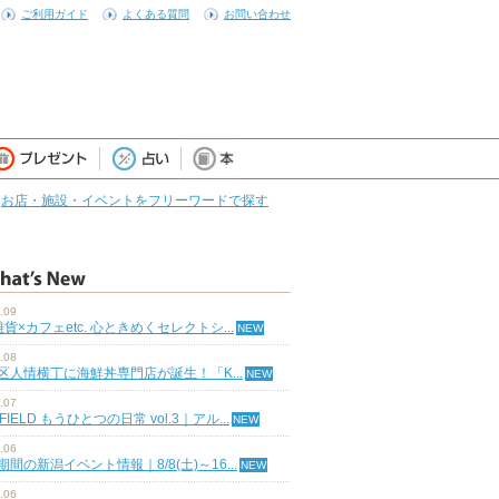
ご利用ガイド
よくある質問
お問い合わせ
お店・施設・イベントをフリーワードで探す
.09
雑貨×カフェetc. 心ときめくセレクトシ...
.08
区人情横丁に海鮮丼専門店が誕生！「K...
.07
 FIELD もうひとつの日常 vol.3｜アル...
.06
期間の新潟イベント情報｜8/8(土)～16...
.06