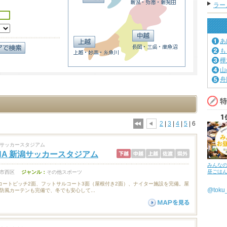
ラーメ
あ
も
樺
山
舟
2
|
3
|
4
|
5
| 6
サッカースタジアム
ENA 新潟サッカースタジアム
みんな
昼ごは
市西区
ジャンル：
その他スポーツ
コートピッチ2面、フットサルコート3面（屋根付き2面）、ナイター施設を完備。屋
@tok
防風カーテンも完備で、冬でも安心して...