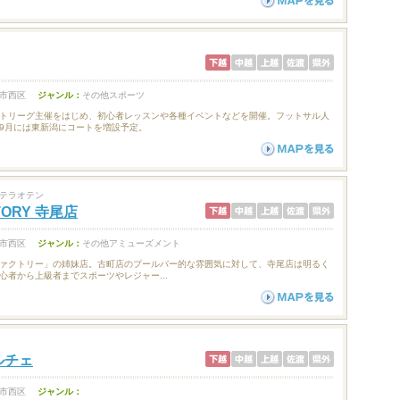
市西区
ジャンル：
その他スポーツ
トリーグ主催をはじめ、初心者レッスンや各種イベントなどを開催。フットサル人
9月には東新潟にコートを増設予定。
テラオテン
TORY 寺尾店
市西区
ジャンル：
その他アミューズメント
ァクトリー」の姉妹店。古町店のプールバー的な雰囲気に対して、寺尾店は明るく
心者から上級者までスポーツやレジャー...
ルチェ
市西区
ジャンル：