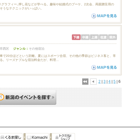
グラフィー､押し花などが学べる。趣味や結婚式のブーケ、2次会、両親贈呈用の
そうなテクニックがいっぱい。
市西区
ジャンル：
その他宿泊
車で20分ほどという距離。夏にはスポーツ合宿、その他の季節はビジネス客と、常
る。リーズナブルな宿泊料金だが、料理...
2
|
3
|
4
|
5
| 6