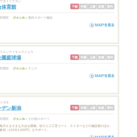
ウタイイクカン
合体育館
市西区
ジャンル：
屋内スポーツ施設
ウエンテイキュウジョウ
公園庭球場
市西区
ジャンル：
テニス
イガタ
ーデン新潟
市西区
ジャンル：
その他スポーツ
毎月さまざまな大会を開催。砂入り人工芝コート、ナイターなどの施設面のほか、
加（120分1,000円）もサポート。