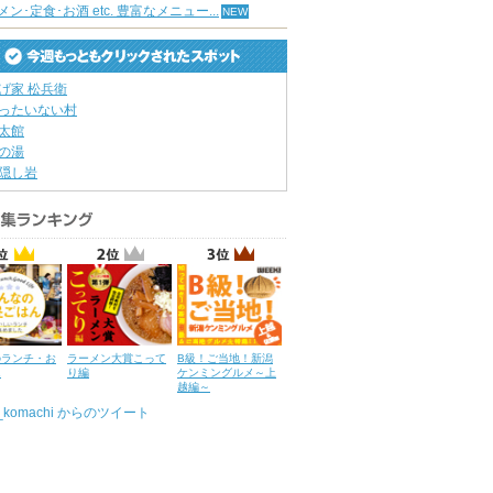
ン･定食･お酒 etc. 豊富なメニュー...
げ家 松兵衛
ったいない村
太館
の湯
隠し岩
のランチ・お
ラーメン大賞こって
B級！ご当地！新潟
ん
り編
ケンミングルメ～上
越編～
u_komachi からのツイート