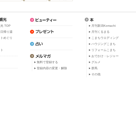
光 TOP
月刊新潟Komachi
・日帰り湯
月刊くるまる
ットめぐり
こまちウエディング
ト
ハウジングこまち
ット
リフォームこまち
おでかけ・レジャー
無料で登録する
グルメ
登録内容の変更・解除
群馬
その他