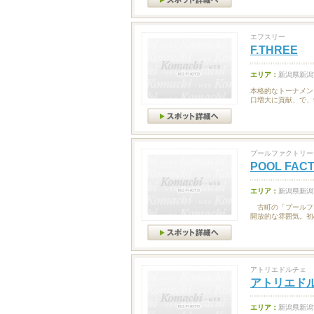
エフスリー
F.THREE
エリア：
新潟県新潟
本格的なトーナメン
口増大に貢献、で、
プールファクトリー
POOL FAC
エリア：
新潟県新潟
古町の「プールフ
開放的な雰囲気。初
アトリエドルチェ
アトリエド
エリア：
新潟県新潟