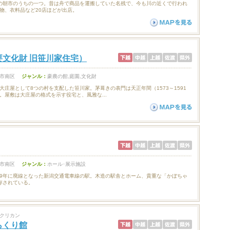
の朝市のうちの一つ。昔は舟で商品を運搬していた名残で、今も川の近くで行われ
物、衣料品など20店ほどが出店。
要文化財 旧笹川家住宅）
市南区
ジャンル：
豪農の館,庭園,文化財
大庄屋として8つの村を支配した笹川家。茅葺きの表門は天正年間（1573～1591
。屋敷は大庄屋の格式を示す役宅と、風雅な...
市南区
ジャンル：
ホール･展示施設
、99年に廃線となった新潟交通電車線の駅。木造の駅舎とホーム、貴重な「かぼちゃ
存されている。
クリカン
らくり館