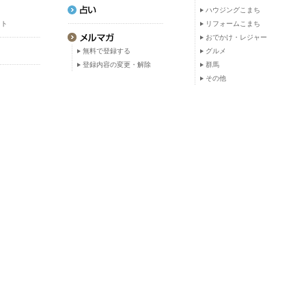
ト
ハウジングこまち
ット
リフォームこまち
おでかけ・レジャー
無料で登録する
グルメ
登録内容の変更・解除
群馬
その他