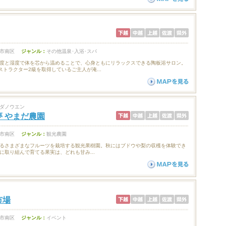
市南区
ジャンル：
その他温泉･入浴･スパ
度と湿度で体を芯から温めることで、心身ともにリラックスできる陶板浴サロン。
ストラクター2級を取得しているご主人が淹...
ダノウエン
 やまだ農園
市南区
ジャンル：
観光農園
るさまざまなフルーツを栽培する観光果樹園。秋にはブドウや梨の収穫を体験でき
に取り組んで育てる果実は、どれも甘み...
市場
市南区
ジャンル：
イベント