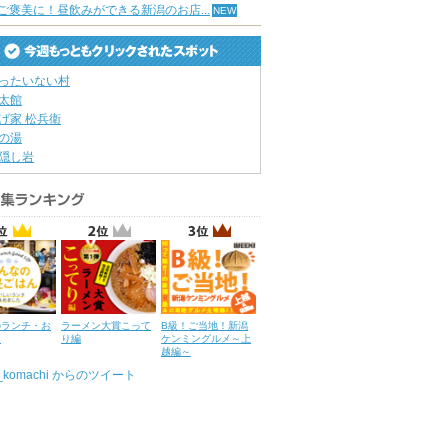
ご褒美に！昼飲みができる新潟のお店...
ったいない村
太館
げ家 松兵衛
の湯
隠し岩
のランチ・お
ラーメン大賞こって
B級！ご当地！新潟
ん
り編
ケンミングルメ～上
越編～
u_komachi からのツイート