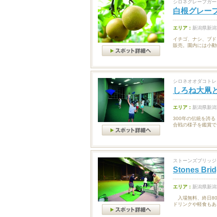
シロネグレープガー
白根グレー
エリア：
新潟県新潟
イチゴ、ナシ、ブド
販売。園内には小動
シロネオオダコトレ
しろね大凧
エリア：
新潟県新潟
300年の伝統を誇
合戦の様子を鑑賞で
ストーンズブリッジ
Stones Bri
エリア：
新潟県新潟
入場無料、終日80
ドリンクや軽食もあ