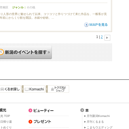
市南区
ジャンル：
その他
り人形の世界に魅せられて以来、コツコツと作りつづけて来た作品を、一般客が見
年前にからくり館を開設。水銀や砂鉄、...
1 |
2
光 TOP
月刊新潟Komachi
・日帰り湯
月刊くるまる
ットめぐり
こまちウエディング