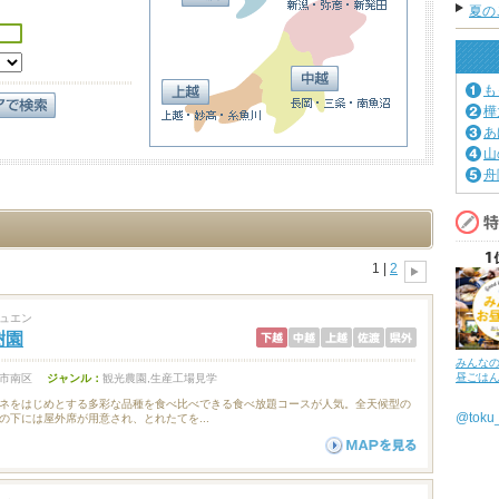
夏の
も
樺
あ
山
舟
1 |
2
ュエン
樹園
みんな
昼ごは
市南区
ジャンル：
観光農園,生産工場見学
ネをはじめとする多彩な品種を食べ比べできる食べ放題コースが人気。全天候型の
@tok
の下には屋外席が用意され、とれたてを...