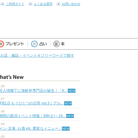
ご利用ガイド
よくある質問
お問い合わせ
お店・施設・イベントをフリーワードで探す
.08
区人情横丁に海鮮丼専門店が誕生！「K...
.07
 FIELD もうひとつの日常 vol.3｜アル...
.06
期間の新潟イベント情報｜8/8(土)～16...
.06
ン･定食･お酒 etc. 豊富なメニュー...
.05