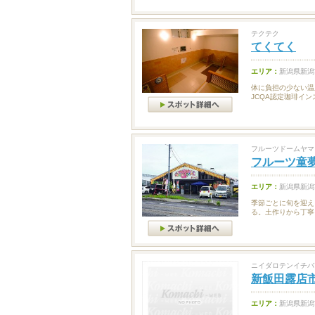
テクテク
てくてく
エリア：
新潟県新潟
体に負担の少ない温
JCQA認定珈琲イン
フルーツドームヤマ
フルーツ童夢
エリア：
新潟県新潟
季節ごとに旬を迎え
る。土作りから丁寧
ニイダロテンイチバ
新飯田露店
エリア：
新潟県新潟