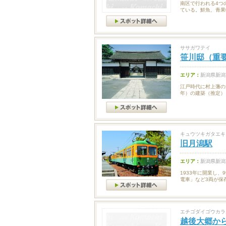
南区で行われる4つ
ている。鮮魚、青果
ササガワテイ
笹川邸（重
エリア：
新潟県新潟
江戸時代に村上藩の
年）の建築（推定）
キュウツキガタエキ
旧月潟駅
エリア：
新潟県新潟
1933年に開業し
電車」など3両が保
エチゴダイゴウカラ
越後大郷か