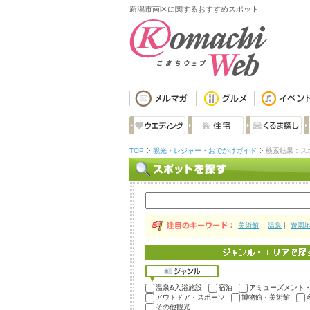
新潟市南区に関するおすすめスポット
TOP
観光・レジャー・おでかけガイド
検索結果：ス
美術館
温泉
遊園
温泉&入浴施設
宿泊
アミューズメント
アウトドア・スポーツ
博物館・美術館
その他観光