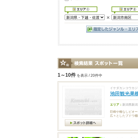
1～10件
を表示 / 20件中
イケダカンコウカジ
池田観光果
エリア：
新潟県新潟
巨峰や種なしピオー
広々としたブドウ棚