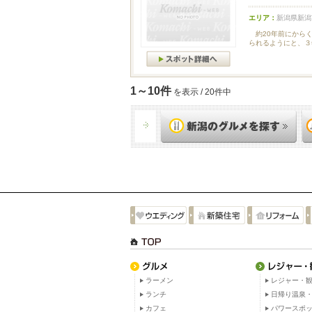
エリア：
新潟県新潟
約20年前にからく
られるようにと、３
1～10件
を表示 / 20件中
ラーメン
レジャー・観
ランチ
日帰り温泉
カフェ
パワースポ