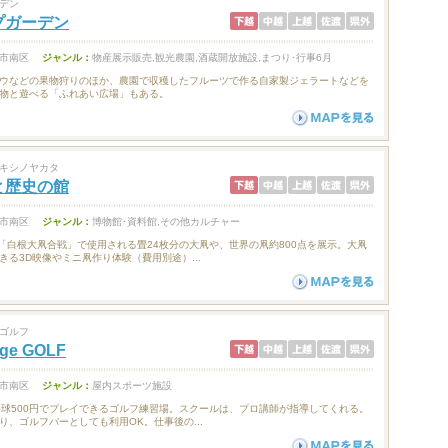
デン
プガーデン
市南区
ジャンル：
物産展示販売,観光農園,酒蔵開放施設,まつり･行事6月
ウなどの果物狩りのほか、農園で収穫したフルーツで作る自家製ジェラートなどを
物と遊べる「ふれあい広場」もある。
キシノヤカタ
と歴史の館
市南区
ジャンル：
博物館･資料館,その他カルチャー
る「白根大凧合戦」で使用される畳24枚分の大凧や、世界の凧約800点を展示。大凧
きる3D映像やミニ凧作り体験（費用別途）...
ゴルフ
dge GOLF
市南区
ジャンル：
屋内スポーツ施設
球500円でプレイできるゴルフ練習場。スクールは、プロ講師が指導してくれる。
り、ゴルフバーとしても利用OK。仕事後の...