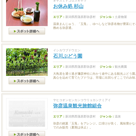
オヤスミドコロスギヤマ
お休み処 杉山
エリア：
新潟県西蒲原郡弥彦村
ジャンル：
土産物屋
温泉まんじゅう、「玉兎」、ゆべしなど弥彦名物が豊富にそ
務める弥彦通。
イシカワブドウエン
石川ぶどう園
エリア：
新潟県西蒲原郡弥彦村
ジャンル：
観光農園
大鳥居を通り過ぎ彌彦神社に向かう途中にある観光ぶどう園
真心を込めて育てたブドウは、市場に出回らずここでのみ味..
ヤヒコオンセンカンコウリョカンクミアイ
弥彦温泉観光旅館組合
エリア：
新潟県西蒲原郡弥彦村
ジャンル：
温泉
弥彦の銘菓「玉兎」をアレンジ。口溶けが良く、風味豊かな
でのみ販売（夏期は休止）。