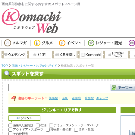
西蒲原郡弥彦村に関するおすすめスポット 3ページ目
TOP
観光・レジャー・おでかけガイド
検索結果：スポット一覧
美術館
温泉
遊園地
水族館
キャンプ
温泉&入浴施設
宿泊
アミューズメント・テーマパーク
アウトドア・スポーツ
博物館・美術館
名所・景観
その他観光