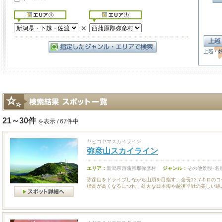
21～30件
を表示 / 67件中
ヤヒコヤマスカイライン
弥彦山スカイライン
エリア：
新潟県西蒲原郡弥彦村
ジャンル：
その他景観･名
弥彦山をドライブしながら山頂を目指す、全長13.7キロの
標高が高くなるにつれ、雄大な日本海や越後平野の美しい眺..