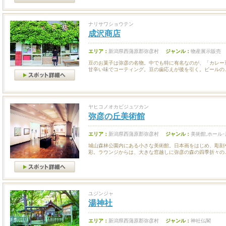
ナリサワショウテン
成沢商店
エリア：
新潟県西蒲原郡弥彦村
ジャンル：
物産展示販売
豆のお菓子は弥彦の名物。中でも特に有名なのが、「カレー
甘辛い味でコーティング。豆の歯応えが後を引く。ビールの..
ヤヒコノオカビジュツカン
弥彦の丘美術館
エリア：
新潟県西蒲原郡弥彦村
ジャンル：
美術館,ホール
城山森林公園内にある小さな美術館。日本画をはじめ、彫刻
彩。ラウンジからは、大きな窓越しに弥彦の森の四季折々の..
ユジンジャ
湯神社
エリア：
新潟県西蒲原郡弥彦村
ジャンル：
神社仏閣