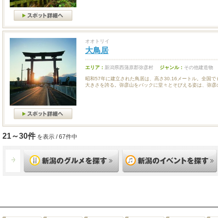
オオトリイ
大鳥居
エリア：
新潟県西蒲原郡弥彦村
ジャンル：
その他建造物
昭和57年に建立された鳥居は、高さ30.16メートル。全国
大きさを誇る。弥彦山をバックに堂々とそびえる姿は、弥彦の.
21～30件
を表示 / 67件中