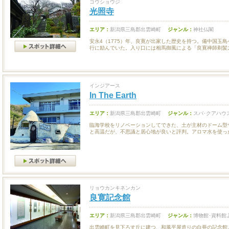
コウショウジ
光照寺
エリア：
新潟県三島郡出雲崎町
ジャンル：
神社仏閣
安永4（1775）年、良寛が出家した歴史を持つ。備中国玉
行に励んでいた。入り口には相馬御風による「良寛禅師剃髪之.
インジアース
In The Earth
エリア：
新潟県三島郡出雲崎町
ジャンル：
スパ･クアハウ
臨海学校をリノベーションしてできた、土が主材のドーム型サ
と高温だが、不思議と居心地が良いと評判。アロマ水を使った.
リョウカンキネンカン
良寛記念館
エリア：
新潟県三島郡出雲崎町
ジャンル：
博物館･資料館
出雲崎町を見下ろす丘に建つ、和風平屋造りの白亜の記念館。