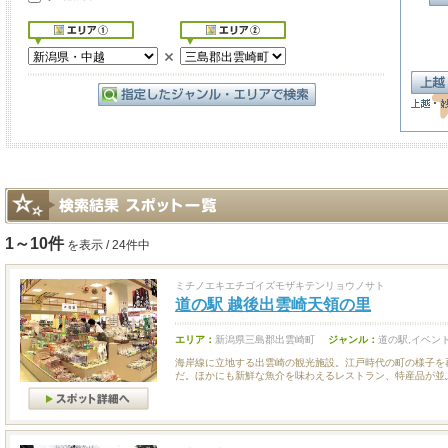
1～10件
を表示 / 24件中
ミチノエキエチゴイズモザキテンリョウノサト
道の駅 越後出雲崎天領の里
エリア：
新潟県三島郡出雲崎町
ジャンル：
道の駅,イベン
海岸線に立地する出雲崎の観光施設。江戸時代の町の様子を
だ。ほかにも新鮮な魚介を味わえるレストラン、特産品が並ぶ.