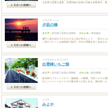
る良寛の貴重な遺墨、良寛関連の絵画や文献を多数展示。敷..
ユウナギノハシ
夕凪の橋
エリア：
新潟県三島郡出雲崎町
ジャンル：
展望施設
欄干に鎖を結びカギをかけると恋が実るとして、「恋人たち
ト型のプレートは物産館で販売。夕日が周囲を赤く染めなが..
イズモザキイチゴバタケ
出雲崎いちご畑
エリア：
新潟県三島郡出雲崎町
ジャンル：
観光農園
新潟県のブランドイチゴ「越後姫」の農園。天然ミネラル豊
れたジューシーなイチゴの摘み取りが楽しめる。摘み取った..
ミヨヤ
みよや