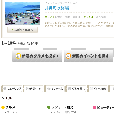
イノハナカイスイヨクジョウ
井鼻海水浴場
エリア：
新潟県三島郡出雲崎町
ジャンル：
海水浴場
弥彦山を右手に海の向こうは佐渡まで見渡すことができる、
見る夕日が美しい。遠浅の海岸で波が穏やかなので、家族連..
1～10件
を表示 / 24件中
ラーメン
レジャー・観光 TOP