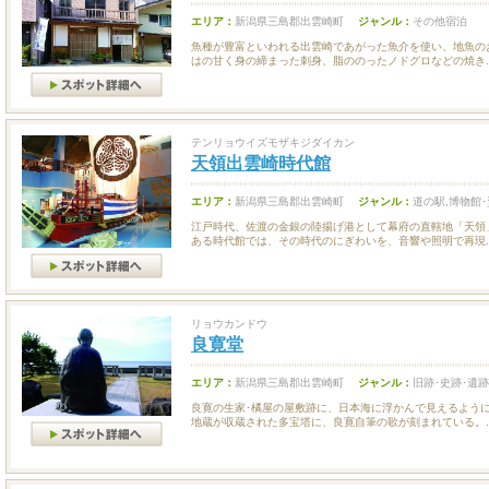
エリア：
新潟県三島郡出雲崎町
ジャンル：
その他宿泊
魚種が豊富といわれる出雲崎であがった魚介を使い、地魚の
はの甘く身の締まった刺身、脂ののったノドグロなどの焼き..
テンリョウイズモザキジダイカン
天領出雲崎時代館
エリア：
新潟県三島郡出雲崎町
ジャンル：
道の駅,博物館
江戸時代、佐渡の金銀の陸揚げ港として幕府の直轄地「天領
ある時代館では、その時代のにぎわいを、音響や照明で再現..
リョウカンドウ
良寛堂
エリア：
新潟県三島郡出雲崎町
ジャンル：
旧跡･史跡･遺跡
良寛の生家･橘屋の屋敷跡に、日本海に浮かんで見えるよう
地蔵が収蔵された多宝塔に、良寛自筆の歌が刻まれている。..