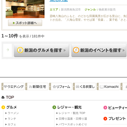
エリア：
新潟県南魚沼市
ジャンル：
物産展示販売
霊峰八海山のふもと、のどかな田園風景が広がる里山に、魚
トが点在。「八海山雪室」やそば屋「長森」、菓子処「さと..
1～10件
を表示 / 181件中
ラーメン
レジャー・観光 TOP
ランチ
日帰り温泉・日帰り湯
カフェ
パワースポットめぐり