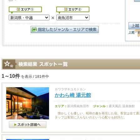
1～10件
を表示 / 181件中
カワラザキユモトカン
かわら崎 湯元館
エリア：
新潟県南魚沼市
ジャンル：
露天風呂,温泉旅館
懐かしくも優しい、昭和の趣を再現した宿。客室は全て露
タッフは客室に入らないのという心配りも好評だ。