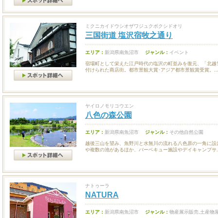
ミクニカイドウシオザワジュクボクシドオリ
三国街道 塩沢宿牧之通り
エリア：
新潟県南魚沼市
ジャンル：
イベント
宿場町として栄えた江戸時代の塩沢の町並みを復元、「北越
付けられた商店街。都市景観大賞･アジア都市景観賞受賞。..
ヤイロノモリコウエン
八色の森公園
エリア：
新潟県南魚沼市
ジャンル：
その他自然公園
越後三山を望み、魚野川と水無川の流れる八色原の一角に設
や複数の池があるほか、バーベキュー施設やデイキャンプサ..
ナトゥーラ
NATURA
エリア：
新潟県南魚沼市
ジャンル：
物産展示販売,土産物