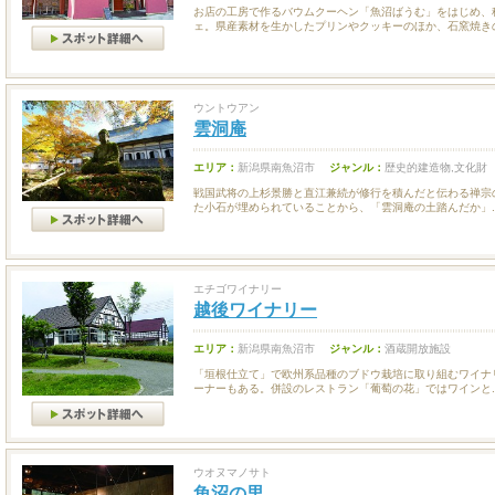
お店の工房で作るバウムクーヘン「魚沼ばうむ」をはじめ、
ェ。県産素材を生かしたプリンやクッキーのほか、石窯焼きの.
ウントウアン
雲洞庵
エリア：
新潟県南魚沼市
ジャンル：
歴史的建造物,文化財
戦国武将の上杉景勝と直江兼続が修行を積んだと伝わる禅宗
た小石が埋められていることから、「雲洞庵の土踏んだか」..
エチゴワイナリー
越後ワイナリー
エリア：
新潟県南魚沼市
ジャンル：
酒蔵開放施設
「垣根仕立て」で欧州系品種のブドウ栽培に取り組むワイナ
ーナーもある。併設のレストラン「葡萄の花」ではワインと..
ウオヌマノサト
魚沼の里