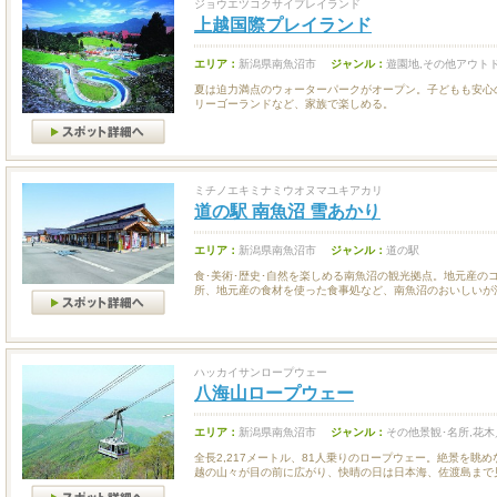
ジョウエツコクサイプレイランド
上越国際プレイランド
エリア：
新潟県南魚沼市
ジャンル：
遊園地,その他アウト
夏は迫力満点のウォーターパークがオープン。子どもも安心
リーゴーランドなど、家族で楽しめる。
ミチノエキミナミウオヌマユキアカリ
道の駅 南魚沼 雪あかり
エリア：
新潟県南魚沼市
ジャンル：
道の駅
食･美術･歴史･自然を楽しめる南魚沼の観光拠点。地元産の
所、地元産の食材を使った食事処など、南魚沼のおいしいが満.
ハッカイサンロープウェー
八海山ロープウェー
エリア：
新潟県南魚沼市
ジャンル：
その他景観･名所,花
全長2,217メートル、81人乗りのロープウェー。絶景を眺
越の山々が目の前に広がり、快晴の日は日本海、佐渡島まで見.