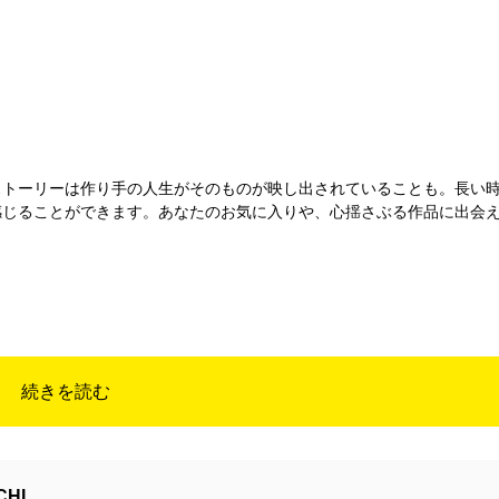
ストーリーは作り手の人生がそのものが映し出されていることも。長い
感じることができます。あなたのお気に入りや、心揺さぶる作品に出会
ルトコンクールの巡回展を行います。
、越後妻有文化ホール「段十ろう」
館で500円、越後妻有文化ホール「段十ろう」無料
続きを読む
三十六景～」
ーフにしたキルト作品の展示を行います。
CHI