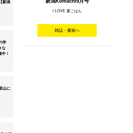
新潟Komachi9月号
【新潟
I LOVE 夏ごはん
雑誌・書籍へ
の学
きな
催中！
の里山に