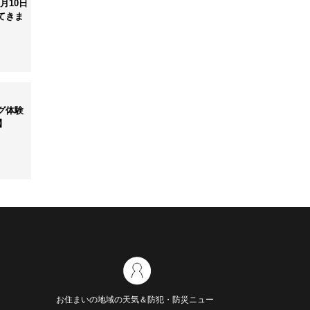
月10日
てきま
グ体験
】
お住まいの地域の天気＆防犯・防災ニュー