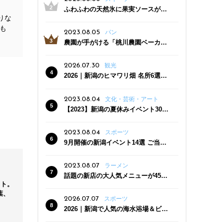
などを行
ふわふわの天然氷に果実ソースがた
かせる素
りな
っぷり！かき氷専門店「杜々堂」燕
も
三条駅近くにオープン
2023.08.05
パン
農園が手がける「桃川農園ベーカリ
で、「き
ー」村上市にオープン！ 旬野菜を使
を集め
った焼きたてパンのほか、ジェラー
2026.07.30
観光
トやスムージーも
2026｜新潟のヒマワリ畑 名所6選
後のプラ
夏ならではの花の絶景
2023.08.04
文化・芸術・アート
【2023】新潟の夏休みイベント30
選 子どもと一緒に夏を満喫！
2023.08.04
スポーツ
9月開催の新潟イベント14選 ご当地
グルメ＆地酒の販売、スポーツイベ
ントも
2023.08.07
ラーメン
」
話題の新店の大人気メニューが450
ット。
円引き！「たまる屋 新発田店」で新
葉、
クーポン登場
2026.07.07
スポーツ
2026｜新潟で人気の海水浴場＆ビー
チ10選