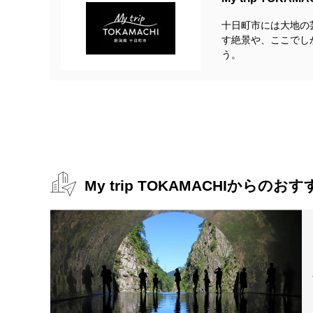
越後妻有文化ホール「段十ろう」の多目的スペースではキ
います。鑑賞したら自分でも手を動かしたくなった！ な
十日町市には大地の
材も見つけられるかもしれません。
す絶景や、ここでし
③街歩きと一緒に楽しめる
う。
キルト作品は市街地のホールや商店街を中心に点在してい
ものの街のキルト展」をより一層お楽しみいただけます。ス
ると、段十ろうで豪華賞品が当たる抽選に参加できます。
また、対象の飲食店では開催期間だけの特別メニューをご
ンを練るのもいいですね。
きっちん愚留米
越後十日町 小嶋屋本店
わっかふぇ
My trip TOKAMACHIからの
おす
※画像をクリックするとパンフレットの詳細をご覧いただ