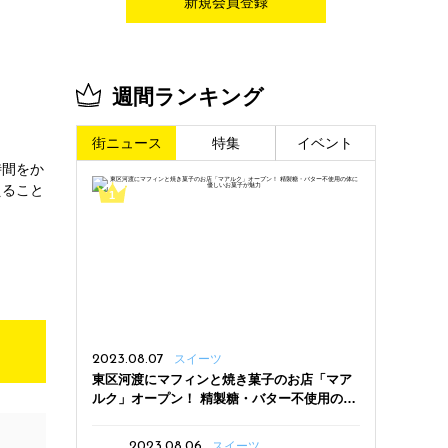
新規会員登録
週間ランキング
街ニュース
特集
イベント
時間をか
えること
2023.08.07
スイーツ
東区河渡にマフィンと焼き菓子のお店「マア
ルク」オープン！ 精製糖・バター不使用の体
に優しいお菓子が魅力
2023.08.06
スイーツ