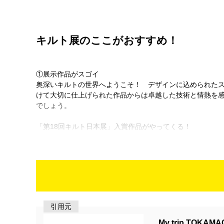
キルト展のここがおすすめ！
①展示作品がスゴイ
奥深いキルトの世界へようこそ！ デザインに込められた
けて大切に仕上げられた作品からは卓越した技術と情熱を
でしょう。
「第18回キルト日本展」入賞作品がやってくる！
（公財）日本手芸普及協会が主催する日本最高峰の国際キ
会場：十日町商工会議所、市民交流センター「分じろう」
料金：十日町商工会議所・市民交流センター「分じろう」2
企画展「キルトで描く『北斎と江戸絵画』～遊び心の富嶽
飯高悦子と「絵キルトの会」による、富嶽三十六景をモチ
会場：カールベンクス古民家カフェ「澁い」ほか
料金：無料
②見るだけじゃなく体験できる
My trip TOKAMA