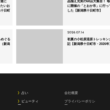
り道に
品揃え充実の68店大集合！ 毎
りたいお
に開催の「とおか市」に行っ
県十日町
した【新潟県十日町市】
2026.07.14
らめぐる
初夏の小松原湿原トレッキン
ト（新潟
記【新潟県十日町市・2026年
占い
会社概要
ビューティ
プライバシーポリシ
ー
ー