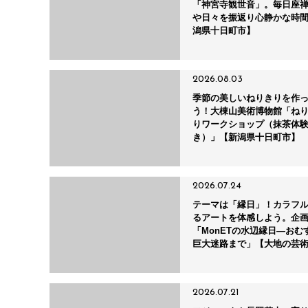
「神宮寺観世音」。毎日座
や日々を振返り心静かな時
潟県十日町市】
2026.08.03
季節の美しいねりきりを作
う！大棟山美術博物館「ね
りワークショップ（抹茶体
き）」【新潟県十日町市】
2026.07.24
テーマは「縁日」！カラフ
るアートを体感しよう。企
「MonETの水辺縁日―おむ
巨大迷路まで」【大地の芸
潟県十日町市】
2026.07.21