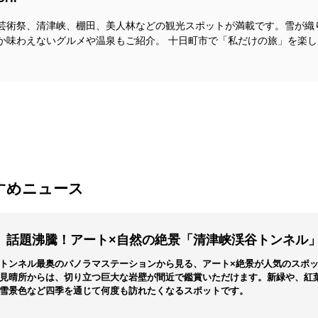
ルトの広場を開催し、日替わりでワークショップやハギレ・小物の販売
んて方にもぴったり。リサイクル着物やハギレなど、ご自分の趣味に活
芸術祭、清津峡、棚田、美人林などの観光スポットが満載です。雪が織
か味わえないグルメや温泉もご紹介。 十日町市で「私だけの旅」を楽し
るので、作品を巡りながら、美術館や博物館、お寺などを観光すること
タンプラリーも開催しており、対象の展示店舗5つ以上を巡りスタンプ
用意しています。ゆっくりランチしながらキルトの感想を語ったり、午
すめニュース
けます。
話題沸騰！アート×自然の絶景「清津峡渓谷トンネル
トンネル最奥のパノラマステーションから見る、アート×絶景が人気のスポ
見晴所からは、切り立つ巨大な岩壁が間近で鑑賞いただけます。新緑や、紅
雪景色など四季を通じて何度も訪れたくなるスポットです。