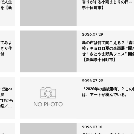
禅で人生
香りがする小雨まじりの日～
間を【新
県十日町市】
2026.07.29
ってみよ
鳥の声は何て聞こえる？「森
りきり作
校」キョロロ夏の企画展 ”聞
験付
せ！さとやま野鳥フェス” 開
【新潟県十日町市】
2026.07.22
ルで遊べ
「2026年の越後妻有」? こ
画展
は、アートが棲んでいる。
すびから
術祭／新
2026.07.16