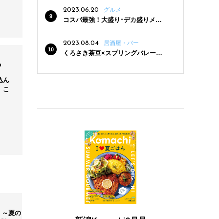
2023.06.20
グルメ
コスパ最強！大盛り･デカ盛りメニ
ューがある新潟の食堂12選
2023.08.04
居酒屋・バー
くろさき茶豆×スプリングバレー豊
潤〈496〉×お店イチオシメニューの
ら
3点セットが800円！ 新潟駅周辺5店
込ん
舗で「くろさき茶豆で乾杯！キャン
、こ
ペーン」8/7(月)スタート
 ～夏の