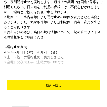
め、夜間通行止めを実施します。通行止め期間中は国道7号等をご
利用ください。日東道をご利用の皆様にはご不便をおかけします
が、ご理解とご協力をお願い申し上げます。
※期間中、工事内容等により通行止めの時間が変更となる場合が
あります。また、気象条件等により規制期間・内容に変更が生じ
ることがあります
※お出かけの際は、当日の規制情報について下記の公式サイトや
道路情報板をご確認ください
≫通行止め期間
2026年7月9日（木）～8月7日（金）
※土日・祝日の通行止めは実施しません
※金曜日の夜間工事は土曜の朝6:00まで
≫実施時間
各日20:00～翌朝6:00まで
続きを読む
≫お問い合わせ
国土交通省 北陸地方整備局 羽越河川国道事務所
TEL0254-62-3211（代表）
公式サイト