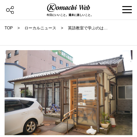
今日にいいこと。週末に楽しいこと。
TOP
ローカルニュース
英語教室で学ぶのは
「料理と農業」!? 自
分でなんでもやってみ
る、ちょっと不思議な
英語の先生の話