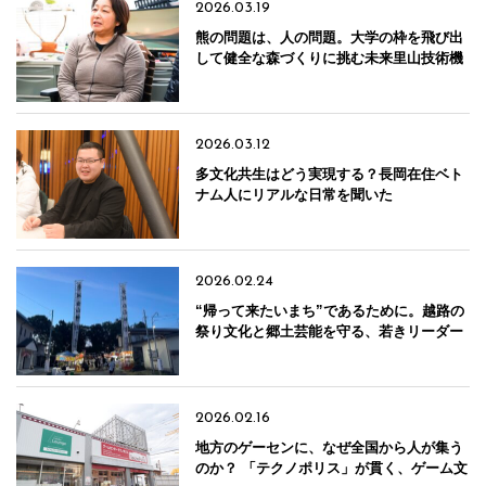
2026.03.19
熊の問題は、人の問題。大学の枠を飛び出
して健全な森づくりに挑む未来里山技術機
構「NEST」
2026.03.12
多文化共生はどう実現する？長岡在住ベト
ナム人にリアルな日常を聞いた
2026.02.24
“帰って来たいまち”であるために。越路の
祭り文化と郷土芸能を守る、若きリーダー
に聞く
2026.02.16
地方のゲーセンに、なぜ全国から人が集う
のか？ 「テクノポリス」が貫く、ゲーム文