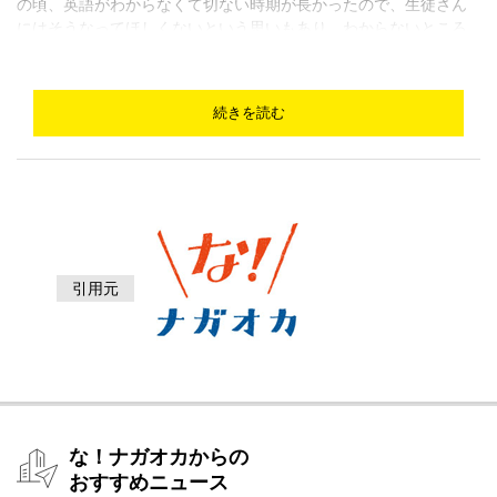
の頃、英語がわからなくて切ない時期が長かったので、生徒さん
にはそうなってほしくないという思いもあり、わからないところ
をひとつひとつ、わかるようにサポートしながら、楽しい英語指
導を心掛けています」と猪俣さん。
続きを読む
穏やかな口調で、一人一人により添って英語を教える猪俣先生。
生徒「The restaurant is open until 10:00 p.m.――『レストランは
10時にあく』？」猪俣先生「untilは『まで』という意味だから
『レストランは10時まであいています』という意味だね」
小学校高学年の男子たちが今、取り組んでいるのは、英検3級（中
学3年生レベル）の問題集。長く続けている子もいるそうで、ハイ
レベルな内容。
猪俣さんが英語教室を開いたのは、2019年。当初の生徒は知人の
引用元
お子さんなど8人でしたが、徐々に増え、現在では小中学生を中心
に、大人も含めて60人もの生徒たちが英語の学習、英検合格や
TOEICのスコアアップなどの目的をもって通っています。ここだ
け見れば、熱心な普通の英語学習塾ですが、一風変わっているの
は、猪俣さんがこの英語教室をベースに、さまざまな体験学習を
案内していること。
な！ナガオカからの
「生徒さんには、もちろん英語ができるようになってほしいなと
おすすめニュース
思って教えていますが、英語以外にも世の中にはおもしろいもの