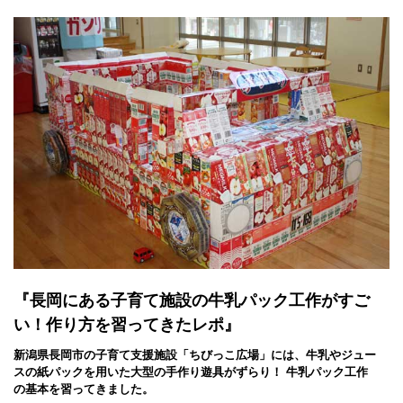
がたくさんあるので、いろいろなことに興味を持ってもらえたら
いいな、と思ってやっています」
果たして、猪俣さんが英語以外に興味を持ってもらいたいことと
は？ またどうしてこうした活動をするようになったのでしょう
か。まずは猪俣さんの来歴をお聞きしてみましょう。
バスケに夢中だった少年時代と心理学に出
会った
『長岡にある子育て施設の牛乳パック工作がすご
い！作り方を習ってきたレポ』
新潟県長岡市の子育て支援施設「ちびっこ広場」には、牛乳やジュー
スの紙パックを用いた大型の手作り遊具がずらり！ 牛乳パック工作
の基本を習ってきました。