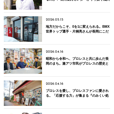
技と「命」の循環
2026.05.15
地方だからこそ、0を1に変えられる。BMX
世界トップ選手・片桐亮さんが長岡にこだ
わる理由
2026.04.16
昭和から令和へ、プロレスと共に歩んだ長
岡のまち。激アツ市民がプロレスの歴史と
愛を語る
2026.04.16
プロレスを愛し、プロレスファンに愛され
る。「応援する力」が集まる『のみくい処
みや』