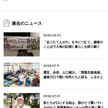
過去のニュース
2026.08.05
「あったてんがの」を今につむぐ。越後の
ことばで土地の記憶と暮らしを語り継ぐ
「長岡民話の会」
2026.07.17
震災、合併、人口減少。「課題先進地域」
越後川口で熱い住民たちと語る、ふるさと
のこれから
2026.07.01
私たちが口にする肉は、誰がどう繋いでい
るのか？ 長岡食肉センターが守り抜く職人