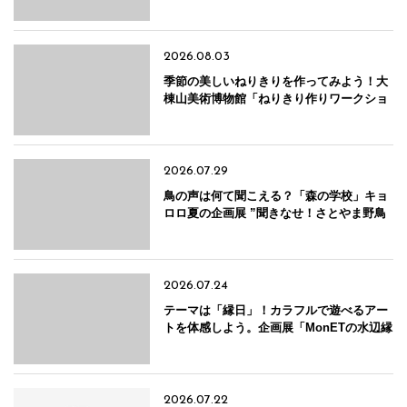
市】
2026.08.03
季節の美しいねりきりを作ってみよう！大
棟山美術博物館「ねりきり作りワークショ
ップ（抹茶体験付き）」【新潟県十日町
市】
2026.07.29
鳥の声は何て聞こえる？「森の学校」キョ
ロロ夏の企画展 ”聞きなせ！さとやま野鳥
フェス” 開催中！【新潟県十日町市】
2026.07.24
テーマは「縁日」！カラフルで遊べるアー
トを体感しよう。企画展「MonETの水辺縁
日―おむすびから巨大迷路まで」【大地の
芸術祭／新潟県十日町市】
2026.07.22