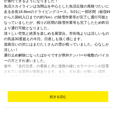
が通行できるようになりました！
魚沼スカイラインは当間山を中心とした魚沼丘陵の尾根づたいに
走る全長18.8kmのドライビングコース。5/21に一部区間（栃窪峠
から八箇峠入口までの約7km）の除雪作業等が完了し通行可能と
なっていましたが、残りの区間の除雪作業等も完了したため昨日
より通行可能となりました。
清々しい空気と絶景を楽しめる展望台。市街地よりは涼しいもの
の気温30度超えの今日。日差しも強く感じます。
道路沿いの沢にはまだたくさんの雪が残っていました。心なしか
涼しい！
通行止め解除になったばかりですが県外ナンバーや複数のバイカ
ーの方とすれ違いました。
途中、「走行注意」の看板と共に道路の縁にカラーコーンが設置
されている箇所が複数あります。また、すれ違いが難しい場所
や、見通しの悪い場所もあるのでスピードを出し過ぎず、気を付
けてドライブをお楽しみください。
魚沼スカイライン
続きを読む
https://www.tokamachishikankou.jp/spot/uonumaskyline/
十日町旅行で絶対行くべき観光スポット│新潟県十日町市
The post 6/18 魚沼スカイラインの冬季通行止め解除に！残雪あり