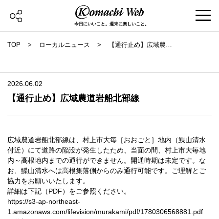
今日にいいこと。週末に楽しいこと。
TOP
ローカルニュース
【通行止め】広域農道
岩船北部線
2026.06.02
【通行止め】広域農道岩船北部線
広域農道岩船北部線は、村上市大毎［おおごと］地内（鰈山清水
付近）にて道路の陥没が発生したため、当面の間、村上市大毎地
内～高根地内までの通行ができません。開通時期は未定です。な
お、鰈山清水へは高根集落側からのみ通行可能です。ご理解とご
協力をお願いいたします。
詳細は下記（PDF）をご参照ください。
https://s3-ap-northeast-
1.amazonaws.com/lifevision/murakami/pdf/1780306568881.pdf