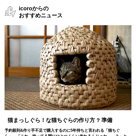
3:30、イオンから帰宅。ネコは箱の中で大人しく寝ていた。人
icoroからの
の顔を見るとシャーシャーよく威嚇する。警戒しているせいか、
買ってきたミルクはあまり飲んでくれなかった。
おすすめニュース
8月30日（土）
8:00、ネコの鳴き声で目が覚める。一晩明けて混乱状態から少
し醒めたのか、よりシャーシャー言うようになった気がする。グ
グってみたら放っておくより触られることに慣れさせたほうがい
いとのことだったので、できるだけ膝の上に乗せるなどして人の
存在に慣れてもらうことにする。
最初こそシャーと威嚇はしますが、いざひざの上に乗せてしまう
と顔の周りや肉球、爪などもあまり嫌がらずに触らせてくれま
す。案外飼いやすい子かもしれない。
16:00、ネコのごはんを少し食べた。
18:00頃、ネコがニャーニャー鳴いて下痢をこぼしながらうろう
ろする。暗緑色の下痢で、草の茎のようなものが混じっている。
猫まっしぐら！な猫ちぐらの作り方 ? 準備
そのへんの草を食べてたのかも。 細く切った新聞紙を敷き詰め
たトイレに入れた
予約殺到&作り手不足で購入するのに5年待ちと言われる「猫ちぐ