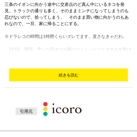
三条のイオンに向かう途中に交差点のど真ん中にいるネコを発
見。トラックの通りも多く、そのままミンチになってしまうのも
忍びないので、拾ってしまう。 そのまま買い物に向かうのもあ
れなので、一旦、家に帰ることにする。
※ドラレコの時間は1時間くらいズレてます。直さなきゃだわ。
24:50、帰宅。空いた段ボール箱にペットシーツとタオルを投げ
込み、そこにネコを入れる。（ペットシーツは実家で飼ってるイ
ヌが遊びに来たときのために置いてあるもの） 体重632g。小さ
な歯も生え揃っていたので、おそらく生後一ヶ月から二ヶ月の間
くらい。たぶんメス。サイズと状態から迷いネコの線は薄いと思
続きを読む
われる。でも、ノラのわりに体はきれい。最近、雨が降ってない
から？ 歩き方が変。這いずるように歩く。
拾ったばかりの写真。緊張や不安からなのか、なんとなく眉間に
しわの寄った困り顔をしているように見えました。
引用元
いずれにしてもペット用のミルクとフードが必要なので、再度
イオンに向かう。2匹目が出てきたらどうしようとか話しながら。
幸い2匹目は出なかったけど。