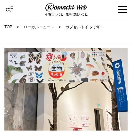
今日にいいこと。週末に楽しいこと。
TOP
ローカルニュース
カプセルトイって何
だ？ 「森の学校」キ
ョロロ企画展へ行って
きた