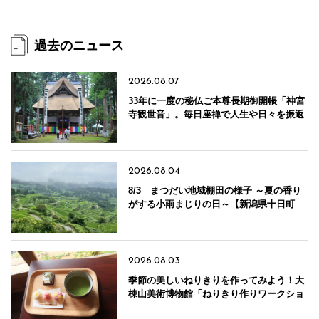
過去のニュース
2026.08.07
33年に一度の秘仏ご本尊長期御開帳「神宮
寺観世音」。毎日座禅で人生や日々を振返
り心静かな時間を【新潟県十日町市】
2026.08.04
8/3 まつだい地域棚田の様子 ～夏の香り
がする小雨まじりの日～【新潟県十日町
市】
2026.08.03
季節の美しいねりきりを作ってみよう！大
棟山美術博物館「ねりきり作りワークショ
ップ（抹茶体験付き）」【新潟県十日町