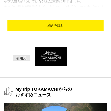
ップの部品がついていなければ本物に見えました。
チョウの標本が展示されていました。「はて？これもカプセルト
イなの？」と思ってしまうほどの美しさと精巧さ。標本って表し
か見れないものと思っていましたが、この企画展では裏面も観る
ことができるように工夫がされています。
続きを読む
これからやってくる春の季節にお見掛けする山菜たち。これまた
スゴイ！どういう素材を使って作っているのかわかりませんが、
とてもみずみずしい山菜たちです。ワラビやホソタケが、とても
美味しそうでした♪
次はキノコ。優しく触って良いということなので、シイタケやエ
ノキダケを触ってみると、固い触り心地から作られた物とわかる
引用元
のですが、マイタケの触感はスゴイ。
自宅で朝ごはん用にマイタケみそ汁を作ってきたばかりだったの
で、この触感のリアルさがわかり、一層スゴさを感じました。
次はカエルのコーナーです。（苦手な方はゴメンなさいね）可愛
らし過ぎる！！ 精密なクオリティを追求した製作者たちの、製
品完成までの努力・苦労も紹介されています。
My trip TOKAMACHIからの
最後の展示は里山のいきものです。見覚えのある身近な動物たち
おすすめニュース
のはく製と共にカプセルトイも展示。
各コーナーの展示箇所前には「ココがスゴイ！」パネルが設置し
てあり、このパネルを上げると、スゴイポイントが紹介されてい
ますよ。