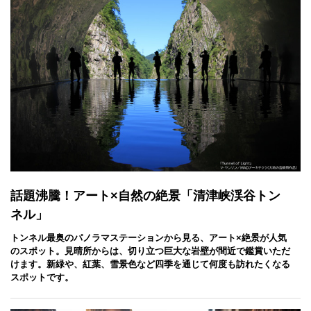
この日は企画展示の初日、そしてキョロロが開館してすぐに訪れ
ましたが、家族連れやお友達同士でおいでのお客様で賑わってい
ました。展示に関わ
話題沸騰！アート×自然の絶景「清津峡渓谷トン
ネル」
トンネル最奥のパノラマステーションから見る、アート×絶景が人気
のスポット。見晴所からは、切り立つ巨大な岩壁が間近で鑑賞いただ
けます。新緑や、紅葉、雪景色など四季を通じて何度も訪れたくなる
スポットです。