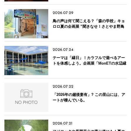
市】
2026.07.29
鳥の声は何て聞こえる？「森の学校」キョ
ロロ夏の企画展 ”聞きなせ！さとやま野鳥
フェス” 開催中！【新潟県十日町市】
2026.07.24
テーマは「縁日」！カラフルで遊べるアー
トを体感しよう。企画展「MonETの水辺縁
日―おむすびから巨大迷路まで」【大地の
芸術祭／新潟県十日町市】
2026.07.22
「2026年の越後妻有」? この里山には、ア
ートが棲んでいる。
2026.07.21