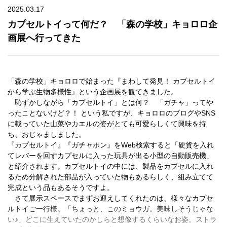
2025.03.17
カプセルトイって何だ？ 「森の学校」キョロロ企
画展へ行ってきた
「森の学校」キョロロで始まった『まわして発見！ カプセルトイ
から学ぶ生物多様性』という企画展を観てきました。
恥ずかしながら「カプセルトイ」とは何？ 「ガチャ」ってや
ったことないけど？！ という私ですが、キョロロのブログやSNS
に載っていた山菜やカエルの姿がとても可愛らしくて興味を持
ち、おじゃましました。
『カプセルトイ』『ガチャポン』をWeb検索すると「硬貨を入れ
てレバーを回すカプセルに入った玩具が出る小型の自動販売機」
と紹介されます。カプセルトイの中には、製品をカプセルに入れ
るため分解された部品が入っていた物もあるらしく、組み立てて
完成という品もあるそうですよ。
さて展示スペースでまずお迎えしてくれたのは、様々なカプセ
ルトイご一行様。「ちょっと、このミョウガ。美味しそうじゃな
い♪」どこに生えていたのかしらと想像するくらいなお姿。ストラ