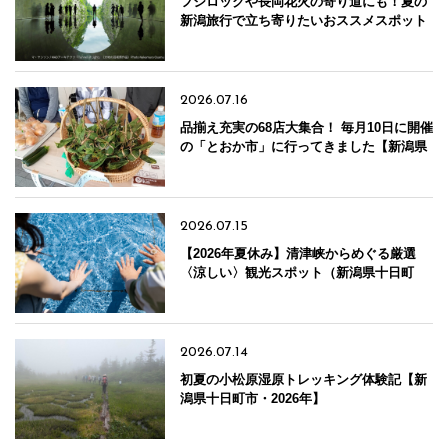
フジロックや長岡花火の寄り道にも！夏の
新潟旅行で立ち寄りたいおススメスポット
10選【新潟県十日町市】
2026.07.16
品揃え充実の68店大集合！ 毎月10日に開催
の「とおか市」に行ってきました【新潟県
十日町市】
2026.07.15
【2026年夏休み】清津峡からめぐる厳選
〈涼しい〉観光スポット（新潟県十日町
市）
2026.07.14
初夏の小松原湿原トレッキング体験記【新
潟県十日町市・2026年】