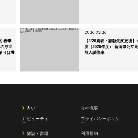
2026.02.26
度 春季
【2/26発表・志願先変更後】
派の浮世
度（2026年度） 新潟県公立
まりは豊
般入試倍率
占い
会社概要
ビューティ
プライバシーポリシ
ー
ー
雑誌・書籍
利用規約