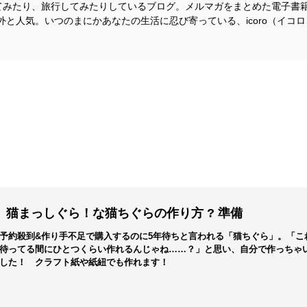
してみたり、旅行してみたりしているブログ。メルマガをまとめた電子書
という気持ちだったのが最後にはまあまあ疲弊しちゃってる。
外と人気。いつのまにかあなたの生活に忍び寄っている、icoro（イコロ
で展覧会「戦後80年 上越と戦争の記憶」が行われています（別にこっち
こちらのほうが多いです。両方見に行くのもいいと思います。お堀の蓮
れています。
日は以下の通り。時間は各日13:30-15:30（受付終了15:00）。
猫まっしぐら！な猫ちぐらの作り方 ? 準備
予約殺到&作り手不足で購入するのに5年待ちと言われる「猫ちぐら」。「こ
待ってる間にひとつくらい作れるんじゃね……？」と思い、自分で作っちゃ
した！ クラフト紙や紙紐でも作れます！