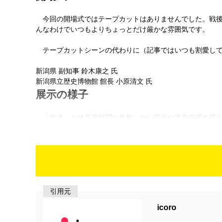
今回の開場式ではテープカットはありませんでした。戦後
んなわけでいつもよりちょっとだけ厳かな雰囲気です。
テープカットシーンの代わりに（記事ではいつも割愛して
新潟県 副知事 鈴木康之 氏
新潟県立歴史博物館 館長 小原清文 氏
展示の様子
「銃後」とは直接戦闘に参加しない国内や後方支援の場を
示しています。
入営を祝う幟
観覧にかかる所要時間は展示品と展示解説を全部じっくり
資料を見ていくと戦線も銃後も一丸となって戦争に挑んで
い。そして、正直、今の日本がこんなふうに一億火の玉に
icoro
海軍飛行予科練習生 制服
太平洋戦争がはじまったのは1941年12月8日。終戦は19