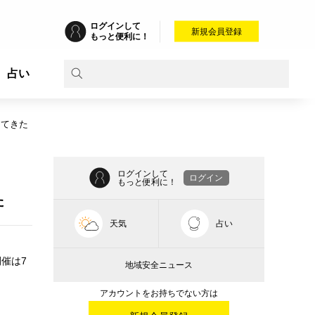
ログインして
新規会員登録
もっと便利に！
占い
ってきた
ログインして
ログイン
もっと便利に！
た
天気
占い
催は7
地域安全ニュース
アカウントをお持ちでない方は