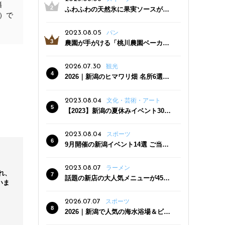
籍
ふわふわの天然氷に果実ソースがた
）で
っぷり！かき氷専門店「杜々堂」燕
三条駅近くにオープン
と示し
2023.08.05
パン
もきれ
農園が手がける「桃川農園ベーカリ
ー」村上市にオープン！ 旬野菜を使
った焼きたてパンのほか、ジェラー
2026.07.30
観光
トやスムージーも
2026｜新潟のヒマワリ畑 名所6選
夏ならではの花の絶景
2023.08.04
文化・芸術・アート
【2023】新潟の夏休みイベント30
選 子どもと一緒に夏を満喫！
2023.08.04
スポーツ
体験無料
9月開催の新潟イベント14選 ご当地
グルメ＆地酒の販売、スポーツイベ
ントも
2023.08.07
ラーメン
れ、
話題の新店の大人気メニューが450
いま
円引き！「たまる屋 新発田店」で新
クーポン登場
2026.07.07
スポーツ
2026｜新潟で人気の海水浴場＆ビー
チ10選