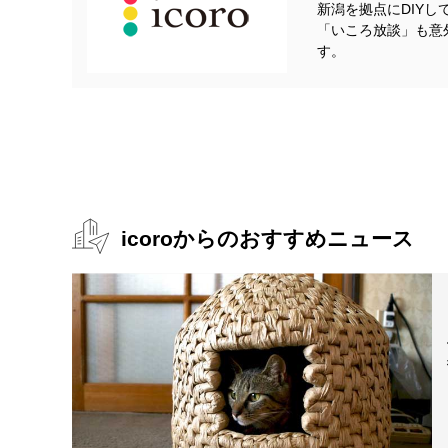
新潟を拠点にDIY
どからも伝わってきます。最初は「やるぜ！ やるぜ！」
「いころ放談」も意
す。
ちなみに上越市立歴史博物館でも10月13日（月・祝）ま
合わせたわけではないらしい）。入営や学童疎開の資料は
い。
関連プログラム
今回も期間中に企画展に関連したイベントの開催が予定さ
icoroからの
おすすめニュース
体験プログラム
企画展期間中の日曜日に各種体験プログラムが開催されます。開催
（常設展入館料が必要）、予約不要です。
ミニ燈