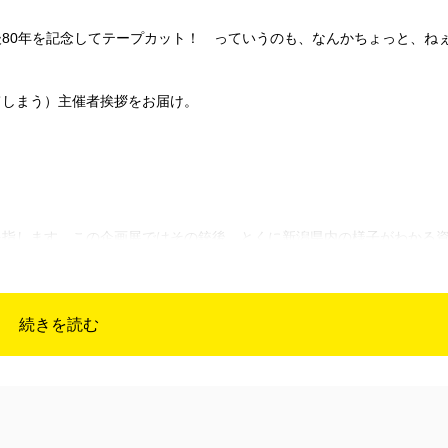
80年を記念してテープカット！ っていうのも、なんかちょっと、ね
しまう）主催者挨拶をお届け。
指します。この企画展ではその銃後、とくに新潟県内の様子がわかる
読んで2時間くらいです。
続きを読む
いる雰囲気がわかります。大政翼賛会とか今の感覚だと「やべぇな」
なるのは無理だと思う……。
45年8月15日。この4年の間に人々の気持ちにも変化が現れていることが