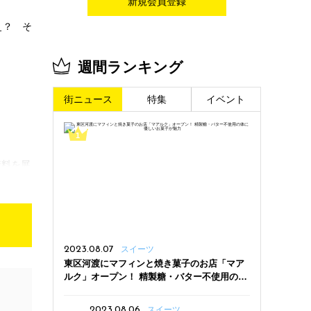
新規会員登録
ぇ？ そ
週間ランキング
街ニュース
特集
イベント
資料を展
2023.08.07
スイーツ
しかな
東区河渡にマフィンと焼き菓子のお店「マア
ルク」オープン！ 精製糖・バター不使用の体
に優しいお菓子が魅力
日記な
2023.08.06
スイーツ