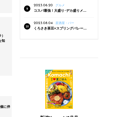
2023.06.20
グルメ
コスパ最強！大盛り･デカ盛りメニ
ューがある新潟の食堂12選
2023.08.04
居酒屋・バー
くろさき茶豆×スプリングバレー豊
潤〈496〉×お店イチオシメニューの
ラ）
3点セットが800円！ 新潟駅周辺5店
を知
舗で「くろさき茶豆で乾杯！キャン
ペーン」8/7(月)スタート
開催に伴