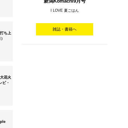
新潟Komachi9月号
I LOVE 夏ごはん
雑誌・書籍へ
会打ち上
目）
の大花火
レビ・
ple