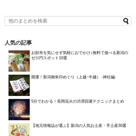
人気の記事
お財布を気にせず気軽におでかけ♪無料で遊べる新潟の
ゼロ円スポット10選
開運！新潟御朱印めぐり（上越･中越） -神社編-
5分でわかる！長岡花火の渋滞回避テクニックまとめ
【地元情報誌が選ぶ】新潟の人気お土産・手土産30選