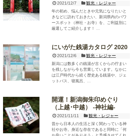
2021/12/7
観光・レジャー
年の初め、悩んだときや元気になりたいと
きなどに訪れておきたい、新潟県内のパワ
ースポット（神社・お寺）を、ご利益別に
厳選してご紹介します！ ...
にいがた銭湯カタログ 2020
2021/12/6
観光・レジャー
新潟には数多くの銭湯が古くからの佇まい
を残しながら今も営業しています。なかに
は江戸時代から続く歴史ある銭湯や、ジェ
ットバス、寝風呂、...
開運！新潟御朱印めぐり
（上越･中越） -神社編-
2021/11/11
観光・レジャー
昔から日本人の生活と深く関わっている神
社やお寺。身近な存在であると同時に「何
か良いことがありそう」と予感させてくれ