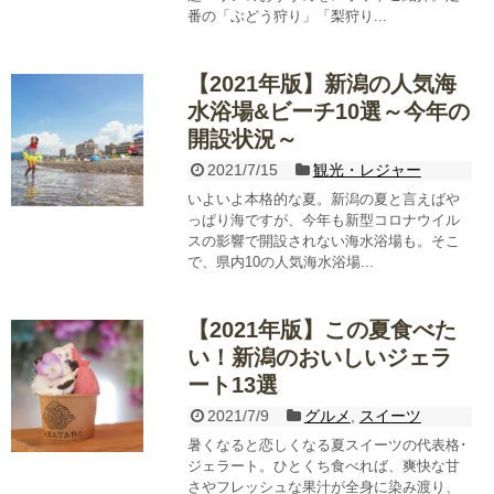
番の「ぶどう狩り」「梨狩り...
【2021年版】新潟の人気海
水浴場&ビーチ10選～今年の
開設状況～
2021/7/15
観光・レジャー
いよいよ本格的な夏。新潟の夏と言えばや
っぱり海ですが、今年も新型コロナウイル
スの影響で開設されない海水浴場も。そこ
で、県内10の人気海水浴場...
【2021年版】この夏食べた
い！新潟のおいしいジェラ
ート13選
2021/7/9
グルメ
,
スイーツ
暑くなると恋しくなる夏スイーツの代表格･
ジェラート。ひとくち食べれば、爽快な甘
さやフレッシュな果汁が全身に染み渡り、