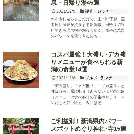
泉・日帰り湯45選
2021/12/9
観光・レジャー
車を少し走らせるだけで、上･中･下越、至
る所に温泉が点在する新潟県。日帰りで利
用できる温泉宿や施設も多く、気軽に温泉
のパワーを充電できるのも...
コスパ最強！大盛り･デカ盛
りメニューが食べられる新
潟の食堂14選
2021/12/8
グルメ
,
ランチ
「デカ盛り」「メガ盛り」「ギガ盛り」と
呼ばれる、器に収まりきらないほどの大盛
りメニューは食べ盛りの学生やサラリーマ
ンたちの強い味方。今回はそ...
ご利益別！新潟県内パワー
スポットめぐり神社･寺15選