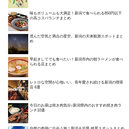
味もボリュームも大満足！新潟で食べられる850円以下
の高コスパランチまとめ
澄んだ空気と満点の星空。新潟の天体観測スポットまと
め
早起きしてでも食べたい！新潟市内の朝ラーメンが食べ
られる店まとめ
レトロな空間が心地いい。長年愛され続ける新潟の喫茶
店 6選
今日のお昼は焼き肉気分♪新潟県内のおすすめ焼き肉ラ
ンチ10選
自然の奇跡に出会う旅！新潟＆近県 絶景スポットまとめ