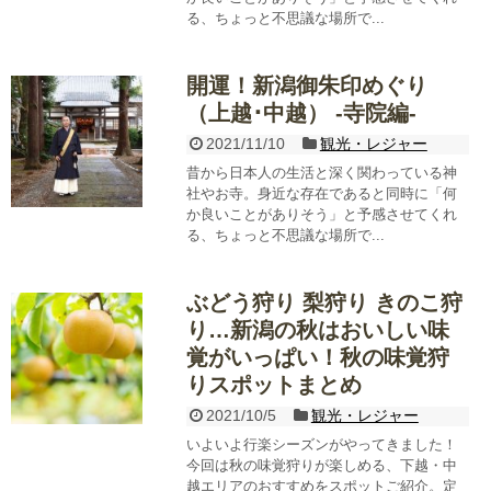
る、ちょっと不思議な場所で...
開運！新潟御朱印めぐり
（上越･中越） -寺院編-
2021/11/10
観光・レジャー
昔から日本人の生活と深く関わっている神
社やお寺。身近な存在であると同時に「何
か良いことがありそう」と予感させてくれ
る、ちょっと不思議な場所で...
ぶどう狩り 梨狩り きのこ狩
り…新潟の秋はおいしい味
覚がいっぱい！秋の味覚狩
りスポットまとめ
2021/10/5
観光・レジャー
いよいよ行楽シーズンがやってきました！
今回は秋の味覚狩りが楽しめる、下越・中
越エリアのおすすめをスポットご紹介。定