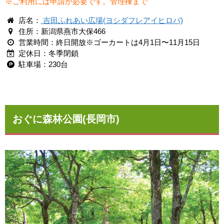
※ご利用には申請が必要です。管理棟まで
店名：
吉田ふれあい広場(ヨシダフレアイヒロバ)
住所：新潟県燕市大保466
営業時間：終日開放※ゴーカートは4月1日〜11月15日
定休日：冬季閉鎖
駐車場：230台
おぐに森林公園(長岡市)