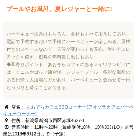
プールやお風呂、夏レジャーと一緒に!
バーベキュー用具はもちろん、食材もすべて用意してあり、
電話で予約するだけで手軽にバーベキューが楽しめる。屋根
付きのスペースなので、天候が変わっても安心。屋外アスレ
チックを備え、遊具の無料貸し出しもあり。
◆耳寄りポイント あおぞらカフェのあるメイワサンピアに
は、テニスやゴルフ練習場、レジャープール、多彩な湯船の
ある日帰り大浴場などがあり、バーベキューと合わせて一日
たっぷりと遊ぶことができる。
店名：
あおぞらカフェBBQコーナー(アオゾラカフェバーベ
キューコーナー)
住所：新潟県新潟市西区赤塚4627-1
営業時間：11時〜20時（最終受付18時、19時30分LO）※営
業は2018年9月2日まで（予定）