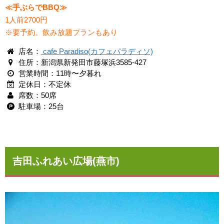
≪手ぶらでBBQ≫
1人前2700円
※要予約。飲み放題プランもあり
店名：
cafe Paradiso(カフェパラディソ)
住所：新潟県新発田市藤塚浜3585-427
営業時間：11時〜夕暮れ
定休日：不定休
席数：50席
駐車場：25台
吉田ふれあい広場(燕市)