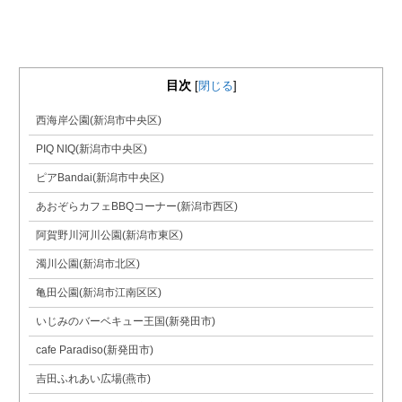
目次
[
閉じる
]
西海岸公園(新潟市中央区)
PIQ NIQ(新潟市中央区)
ピアBandai(新潟市中央区)
あおぞらカフェBBQコーナー(新潟市西区)
阿賀野川河川公園(新潟市東区)
濁川公園(新潟市北区)
亀田公園(新潟市江南区区)
いじみのバーベキュー王国(新発田市)
cafe Paradiso(新発田市)
吉田ふれあい広場(燕市)