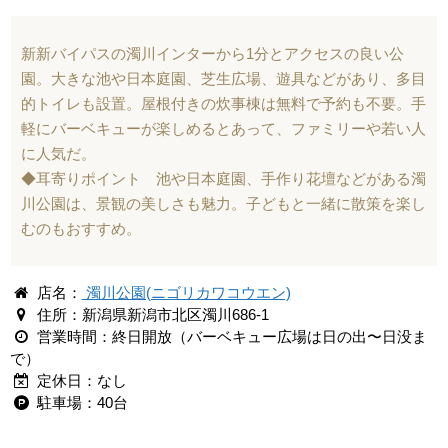
新新バイパスの濁川インターから1分とアクセスの良い公
園。大きな池や日本庭園、芝生広場、遊具などがあり、多目
的トイレも設置。屋根付きの炊事棟は無料で予約も不要。手
軽にバーベキューが楽しめるとあって、ファミリーや若い人
に人気だ。
◆耳寄りポイント 池や日本庭園、手作り花壇などがある濁
川公園は、景観の美しさも魅力。子どもと一緒に散策を楽し
むのもおすすめ。
店名：
濁川公園(ニゴリカワコウエン)
住所：新潟県新潟市北区濁川686-1
営業時間：終日開放（バーベキュー広場は日の出〜日没ま
で）
定休日：なし
駐車場：40台