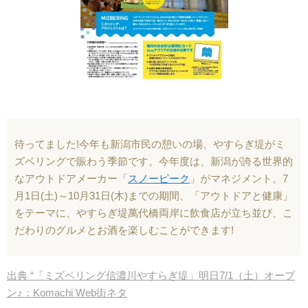
待ってました!今年も新潟市民の憩いの場、やすらぎ堤がミ
ズベリングで賑わう季節です。今年度は、新潟が誇る世界的
なアウトドアメーカー「
スノーピーク
」がマネジメント。7
月1日(土)～10月31日(木)までの期間、「アウトドアと健康」
をテーマに、やすらぎ堤萬代橋両岸に飲食店が立ち並び、こ
だわりのグルメとお酒を楽しむことができます!
出典 “「ミズベリング信濃川やすらぎ堤」明日7/1（土）オープ
ン♪：Komachi Web街ネタ