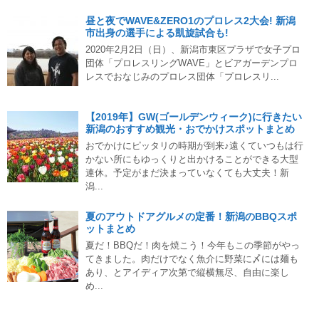
昼と夜でWAVE&ZERO1のプロレス2大会! 新潟
市出身の選手による凱旋試合も!
2020年2月2日（日）、新潟市東区プラザで女子プロ
団体「プロレスリングWAVE」とビアガーデンプロ
レスでおなじみのプロレス団体「プロレスリ...
【2019年】GW(ゴールデンウィーク)に行きたい
新潟のおすすめ観光・おでかけスポットまとめ
おでかけにピッタリの時期が到来♪遠くていつもは行
かない所にもゆっくりと出かけることができる大型
連休。予定がまだ決まっていなくても大丈夫！新
潟...
夏のアウトドアグルメの定番！新潟のBBQスポ
ットまとめ
夏だ！BBQだ！肉を焼こう！今年もこの季節がやっ
てきました。肉だけでなく魚介に野菜に〆には麺も
あり、とアイディア次第で縦横無尽、自由に楽し
め...