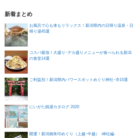
新着まとめ
お風呂で心も体もリラックス！新潟県内の日帰り温泉・日
帰り湯45選
コスパ最強！大盛り･デカ盛りメニューが食べられる新潟
の食堂14選
ご利益別！新潟県内パワースポットめぐり神社･寺15選
にいがた銭湯カタログ 2020
開運！新潟御朱印めぐり（上越･中越） -神社編-