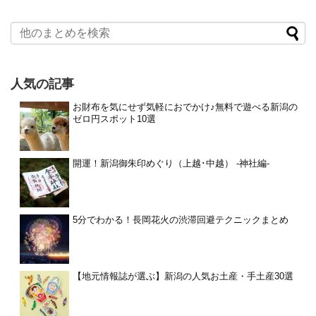
人気の記事
お財布を気にせず気軽におでかけ♪無料で遊べる新潟の
ゼロ円スポット10選
開運！新潟御朱印めぐり（上越･中越） -神社編-
5分でわかる！長岡花火の渋滞回避テクニックまとめ
【地元情報誌が選ぶ】新潟の人気お土産・手土産30選