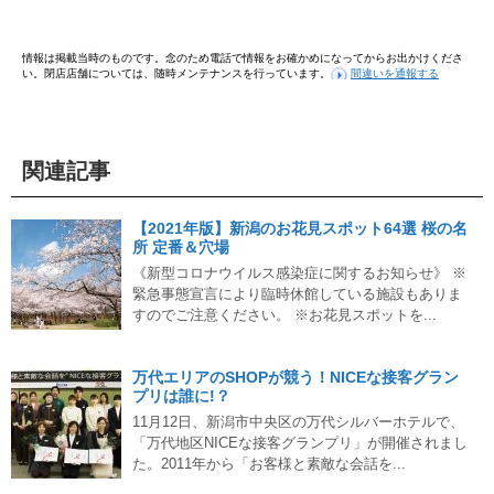
情報は掲載当時のものです。念のため電話で情報をお確かめになってからお出かけくださ
い。閉店店舗については、随時メンテナンスを行っています。
間違いを通報する
関連記事
【2021年版】新潟のお花見スポット64選 桜の名
所 定番＆穴場
《新型コロナウイルス感染症に関するお知らせ》 ※
緊急事態宣言により臨時休館している施設もありま
すのでご注意ください。 ※お花見スポットを...
万代エリアのSHOPが競う！NICEな接客グラン
プリは誰に!？
11月12日、新潟市中央区の万代シルバーホテルで、
「万代地区NICEな接客グランプリ」が開催されまし
た。2011年から「お客様と素敵な会話を...