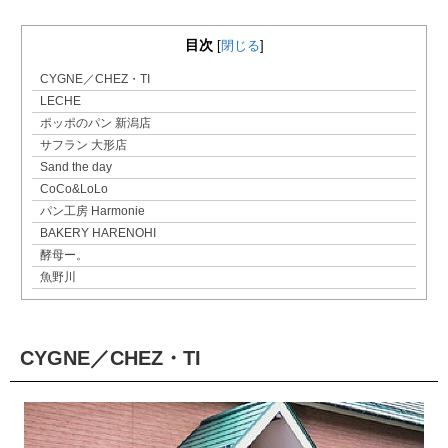
目次
[
閉じる
]
CYGNE／CHEZ・TI
LECHE
ポッポのパン 新潟店
サフラン 大形店
Sand the day
CoCo&LoLo
パン工房 Harmonie
BAKERY HARENOHI
酵母ー。
魚野川
CYGNE／CHEZ・TI