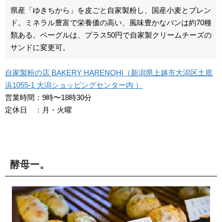
県産「ゆきちから」を皮ごと自家製粉し、国産小麦とブレン
ド。ミネラル豊富で栄養価の高い、風味豊かなパンは約70種
類ある。ベーグルは、プラス50円で自家製クリームチーズの
サンドに変更可。
自家製粉の店 BAKERY HARENOHI（新潟県上越市大潟区土底
浜1055-1 大潟ショッピングセンター内 ）
営業時間：9時〜18時30分
定休日 ：月・火曜
酵母ー。