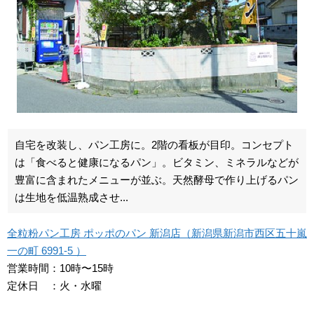
自宅を改装し、パン工房に。2階の看板が目印。コンセプト
は「食べると健康になるパン」。ビタミン、ミネラルなどが
豊富に含まれたメニューが並ぶ。天然酵母で作り上げるパン
は生地を低温熟成させ...
全粒粉パン工房 ポッポのパン 新潟店（新潟県新潟市西区五十嵐
一の町 6991-5 ）
営業時間：10時〜15時
定休日 ：火・水曜