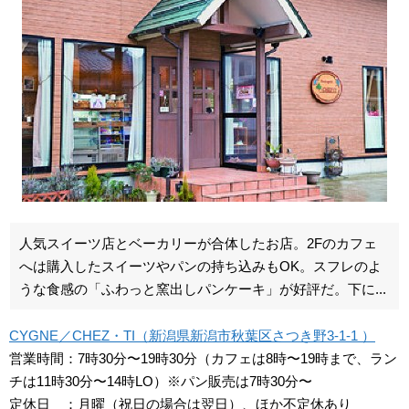
人気スイーツ店とベーカリーが合体したお店。2Fのカフェ
へは購入したスイーツやパンの持ち込みもOK。スフレのよ
うな食感の「ふわっと窯出しパンケーキ」が好評だ。下に...
CYGNE／CHEZ・TI（新潟県新潟市秋葉区さつき野3-1-1 ）
営業時間：7時30分〜19時30分（カフェは8時〜19時まで、ラン
チは11時30分〜14時LO）※パン販売は7時30分〜
定休日 ：月曜（祝日の場合は翌日）、ほか不定休あり