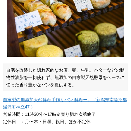
自宅を改装した隠れ家的なお店。卵、牛乳、バターなどの動
物性油脂を一切使わず、無添加の自家製天然酵母をベースに
使った香り豊かなパンを提供する。
自家製の無添加天然酵母手作りパン 酵母ー。（新潟県南魚沼郡
湯沢町神立47 ）
営業時間：11時30分〜17時※売り切れ次第終了
定休日 ：月〜木・日曜、祝日、ほか不定休