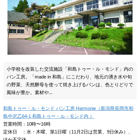
小学校を改装した交流施設「和島トゥー・ル・モンド」内の
パン工房。「made in 和島」にこだわり、地元の湧き水や旬
の野菜、天然酵母を使って焼き上げるパンは、色とりどりで
風味が豊か。素材や...
和島トゥー・ル・モンド パン工房 Harmonie（新潟県長岡市和
島中沢乙64-1 和島トゥー・ル・モンド内 ）
営業時間：10時〜16時
定休日 ：水・木曜、第1日曜（11月2日は営業、9日休み）、
ほか不定休