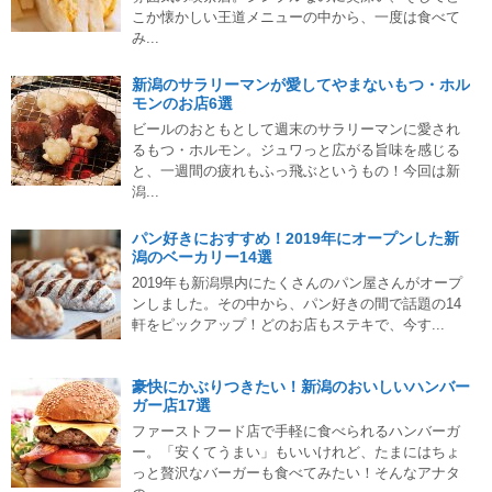
こか懐かしい王道メニューの中から、一度は食べて
み...
新潟のサラリーマンが愛してやまないもつ・ホル
モンのお店6選
ビールのおともとして週末のサラリーマンに愛され
るもつ・ホルモン。ジュワっと広がる旨味を感じる
と、一週間の疲れもふっ飛ぶというもの！今回は新
潟...
パン好きにおすすめ！2019年にオープンした新
潟のベーカリー14選
2019年も新潟県内にたくさんのパン屋さんがオープ
ンしました。その中から、パン好きの間で話題の14
軒をピックアップ！どのお店もステキで、今す...
豪快にかぶりつきたい！新潟のおいしいハンバー
ガー店17選
ファーストフード店で手軽に食べられるハンバーガ
ー。「安くてうまい」もいいけれど、たまにはちょ
っと贅沢なバーガーも食べてみたい！そんなアナタ