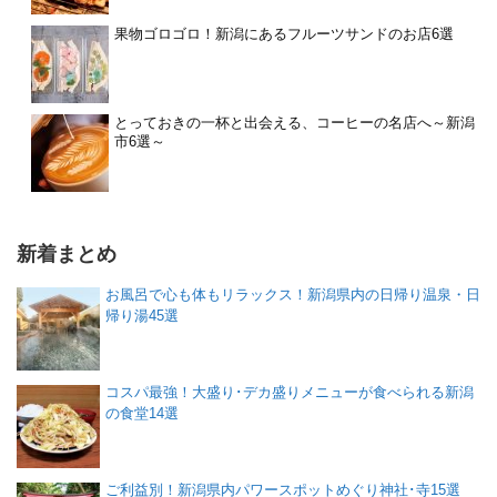
果物ゴロゴロ！新潟にあるフルーツサンドのお店6選
とっておきの一杯と出会える、コーヒーの名店へ～新潟
市6選～
新着まとめ
お風呂で心も体もリラックス！新潟県内の日帰り温泉・日
帰り湯45選
コスパ最強！大盛り･デカ盛りメニューが食べられる新潟
の食堂14選
ご利益別！新潟県内パワースポットめぐり神社･寺15選