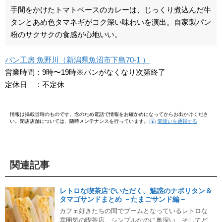
手間をかけたトマトベースのカレーは、じっくり煮込んだ牛
タンとあめ色タマネギがコク深い味わいを演出。自家製パン
粉のサクサクの食感が心地いい。
パン工房 魚野川（新潟県魚沼市下島70-1 ）
営業時間：9時〜19時※パンがなくなり次第終了
定休日 ：不定休
情報は掲載当時のものです。念のため電話で情報をお確かめになってからお出かけくださ
い。閉店店舗については、随時メンテナンスを行っています。
間違いを通報する
関連記事
レトロな喫茶店でいただく、魅惑のナポリタン＆
タマゴサンドまとめ －たまごサンド編－
カフェ好きたちの間でブームとなっているレトロな
雰囲気の喫茶店。シンプルなのに奥深い、そしてど