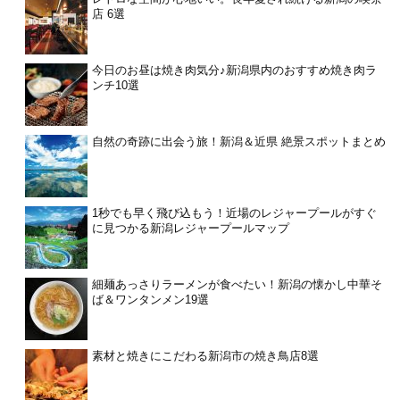
店 6選
今日のお昼は焼き肉気分♪新潟県内のおすすめ焼き肉ラ
ンチ10選
自然の奇跡に出会う旅！新潟＆近県 絶景スポットまとめ
1秒でも早く飛び込もう！近場のレジャープールがすぐ
に見つかる新潟レジャープールマップ
細麺あっさりラーメンが食べたい！新潟の懐かし中華そ
ば＆ワンタンメン19選
素材と焼きにこだわる新潟市の焼き鳥店8選