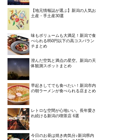
【地元情報誌が選ぶ】新潟の人気お
土産・手土産30選
味もボリュームも大満足！新潟で食
べられる850円以下の高コスパラン
チまとめ
澄んだ空気と満点の星空。新潟の天
体観測スポットまとめ
早起きしてでも食べたい！新潟市内
の朝ラーメンが食べられる店まとめ
レトロな空間が心地いい。長年愛さ
れ続ける新潟の喫茶店 6選
今日のお昼は焼き肉気分♪新潟県内