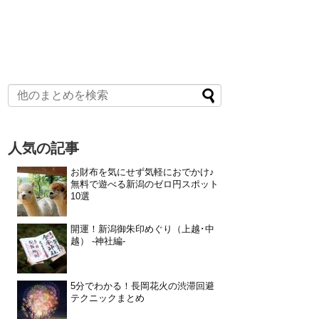
人気の記事
お財布を気にせず気軽におでかけ♪
無料で遊べる新潟のゼロ円スポット
10選
開運！新潟御朱印めぐり（上越･中
越） -神社編-
5分でわかる！長岡花火の渋滞回避
テクニックまとめ