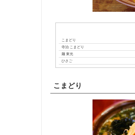
こまどり
寺泊 こまどり
麺 東光
ひさご
こまどり