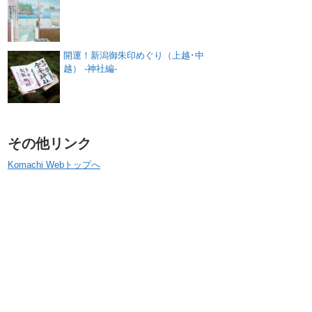
開運！新潟御朱印めぐり（上越･中
越） -神社編-
その他リンク
Komachi Webトップへ