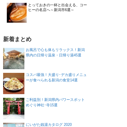
とっておきの一杯と出会える、コー
ヒーの名店へ～新潟市6選～
新着まとめ
お風呂で心も体もリラックス！新潟
県内の日帰り温泉・日帰り湯45選
コスパ最強！大盛り･デカ盛りメニュ
ーが食べられる新潟の食堂14選
ご利益別！新潟県内パワースポット
めぐり神社･寺15選
にいがた銭湯カタログ 2020