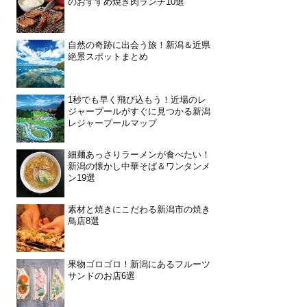
のおすすめ焼き肉ランチ10選
自然の奇跡に出会う旅！新潟＆近県
絶景スポットまとめ
1秒でも早く飛び込もう！近場のレ
ジャープールがすぐに見つかる新潟
レジャープールマップ
細麺あっさりラーメンが食べたい！
新潟の懐かし中華そば＆ワンタンメ
ン19選
素材と焼きにこだわる新潟市の焼き
鳥店8選
果物ゴロゴロ！新潟にあるフルーツ
サンドのお店6選