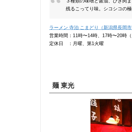
３種類の味噌と醤油、ひき肉ま
残るこってり味。シコシコの極
ラーメン 寺泊 こまどり（新潟県長岡市寺泊
営業時間：11時〜14時、17時〜20時
定休日 ：月曜、第1火曜
麺 東光