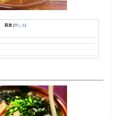
目次
[
閉じる
]