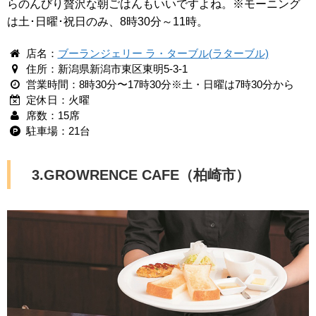
らのんびり贅沢な朝ごはんもいいですよね。※モーニング
は土･日曜･祝日のみ、8時30分～11時。
店名：
ブーランジェリー ラ・ターブル(ラターブル)
住所：新潟県新潟市東区東明5-3-1
営業時間：8時30分〜17時30分※土・日曜は7時30分から
定休日：火曜
席数：15席
駐車場：21台
3.GROWRENCE CAFE（柏崎市）