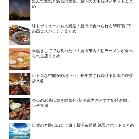
澄んだ空気と満点の星空。新潟の天体観測スポットまと
め
味もボリュームも大満足！新潟で食べられる850円以下
の高コスパランチまとめ
早起きしてでも食べたい！新潟市内の朝ラーメンが食べ
られる店まとめ
レトロな空間が心地いい。長年愛され続ける新潟の喫茶
店 6選
今日のお昼は焼き肉気分♪新潟県内のおすすめ焼き肉ラ
ンチ10選
自然の奇跡に出会う旅！新潟＆近県 絶景スポットまとめ