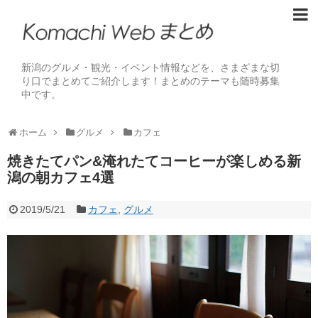
新潟のグルメ・観光・イベント情報などを、さまざまな切
り口でまとめてご紹介します！まとめのテーマも随時募集
中です。
ホーム
グルメ
カフェ
焼きたてパン&淹れたてコーヒーが楽しめる新
潟の朝カフェ4選
2019/5/21
カフェ
,
グルメ