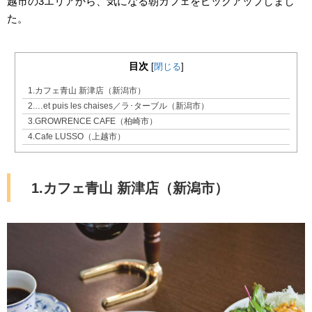
越市の3エリアから、気になる朝カフェをピックアップしまし
た。
目次
[
閉じる
]
1.カフェ青山 新津店（新潟市）
2.…et puis les chaises／ラ･ターブル（新潟市）
3.GROWRENCE CAFE（柏崎市）
4.Cafe LUSSO（上越市）
1.カフェ青山 新津店（新潟市）