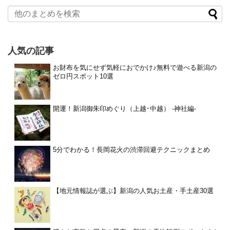
人気の記事
お財布を気にせず気軽におでかけ♪無料で遊べる新潟の
ゼロ円スポット10選
開運！新潟御朱印めぐり（上越･中越） -神社編-
5分でわかる！長岡花火の渋滞回避テクニックまとめ
【地元情報誌が選ぶ】新潟の人気お土産・手土産30選