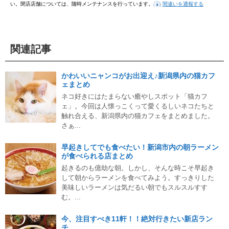
い。閉店店舗については、随時メンテナンスを行っています。
間違いを通報する
関連記事
かわいいニャンコがお出迎え♪新潟県内の猫カフ
ェまとめ
ネコ好きにはたまらない癒やしスポット「猫カフ
ェ」。今回は人懐っこくって愛くるしいネコたちと
触れ合える、新潟県内の猫カフェをまとめました。
さぁ...
早起きしてでも食べたい！新潟市内の朝ラーメン
が食べられる店まとめ
起きるのも億劫な朝。しかし、そんな時こそ早起き
して朝からラーメンを食べてみよう。すっきりした
美味しいラーメンは気だるい朝でもスルスルすす
む。...
今、注目すべき11軒！！絶対行きたい新店ラン
チ