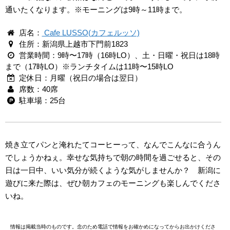
通いたくなります。※モーニングは9時～11時まで。
店名：
Cafe LUSSO(カフェルッソ)
住所：新潟県上越市下門前1823
営業時間：9時〜17時（16時LO）、土・日曜・祝日は18時
まで（17時LO）※ランチタイムは11時〜15時LO
定休日：月曜（祝日の場合は翌日）
席数：40席
駐車場：25台
焼き立てパンと淹れたてコーヒーって、なんでこんなに合うん
でしょうかねぇ。幸せな気持ちで朝の時間を過ごせると、その
日は一日中、いい気分が続くような気がしませんか？ 新潟に
遊びに来た際は、ぜひ朝カフェのモーニングも楽しんでくださ
いね。
情報は掲載当時のものです。念のため電話で情報をお確かめになってからお出かけくださ