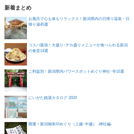
新着まとめ
お風呂で心も体もリラックス！新潟県内の日帰り温泉・日
帰り湯45選
コスパ最強！大盛り･デカ盛りメニューが食べられる新潟
の食堂14選
ご利益別！新潟県内パワースポットめぐり神社･寺15選
にいがた銭湯カタログ 2020
開運！新潟御朱印めぐり（上越･中越） -神社編-