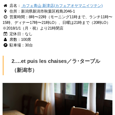
店名：
カフェ青山 新津店(カフェアオヤマニイツテン)
住所：新潟県新潟市秋葉区程島2046-1
営業時間：8時〜22時（モーニング11時まで、ランチ11時〜
15時、ディナー17時〜21時LO）、日曜は21時まで（20時LO）
※2018/1/1（月・祝）より21時閉店
定休日：なし
席数：100席
駐車場：30台
2.…et puis les chaises／ラ･ターブル
（新潟市）