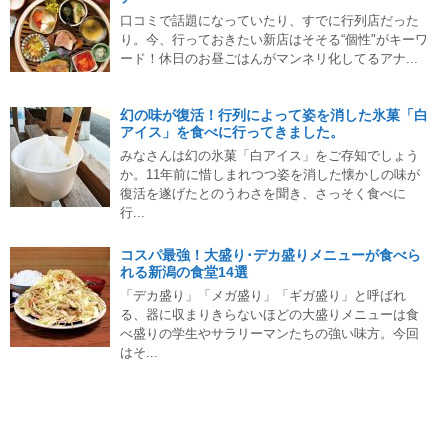
口コミで話題になっていたり、すでに行列店だった
り。今、行っておきたい新店はそそる“個性"がキーワ
ード！休日のお昼ごはんがマンネリ化してるアナ...
幻の味が復活！行列によって姿を消した氷菓「白
アイス」を食べに行ってきました。
みなさんは幻の氷菓「白アイス」をご存知でしょう
か。11年前に惜しまれつつ姿を消した懐かしの味が
復活を遂げたとのうわさを聞き、さっそく食べに
行...
コスパ最強！大盛り･デカ盛りメニューが食べら
れる新潟の食堂14選
「デカ盛り」「メガ盛り」「ギガ盛り」と呼ばれ
る、器に収まりきらないほどの大盛りメニューは食
べ盛りの学生やサラリーマンたちの強い味方。今回
はそ...