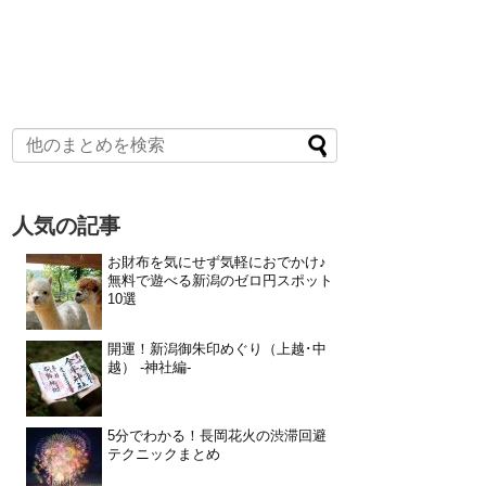
人気の記事
お財布を気にせず気軽におでかけ♪
無料で遊べる新潟のゼロ円スポット
10選
開運！新潟御朱印めぐり（上越･中
越） -神社編-
5分でわかる！長岡花火の渋滞回避
テクニックまとめ