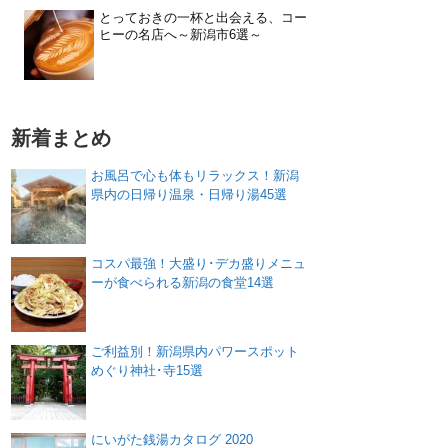
とっておきの一杯と出会える、コー
ヒーの名店へ～新潟市6選～
新着まとめ
お風呂で心も体もリラックス！新潟
県内の日帰り温泉・日帰り湯45選
コスパ最強！大盛り･デカ盛りメニュ
ーが食べられる新潟の食堂14選
ご利益別！新潟県内パワースポット
めぐり神社･寺15選
にいがた銭湯カタログ 2020