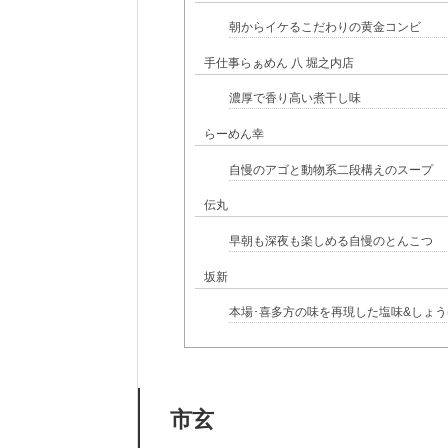
朝からイケるこだわりの黄金コンビ
手仕事らぁめん 八 堀之内店
濃厚で香り高い煮干し味
らーめん幸
自慢のアゴと動物系二段構えのスープ
伝丸
早朝も深夜も楽しめる自慢のとんこつ
坂新
本場･喜多方の味を再現した塩味&しょう
市玄