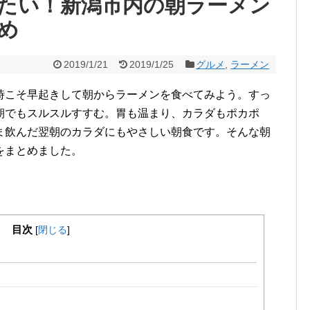
たい！新潟市内の朝ラーメン
め
2019/1/21
2019/1/25
グルメ
,
ラーメン
時こそ早起きして朝からラーメンを食べてみよう。すっ
朝でもスルスルすすむ。胃も温まり、カラダもポカポ
ま飲んだ翌朝のカラダにもやさしい朝食です。そんな朝
をまとめました。
目次
[
閉じる
]