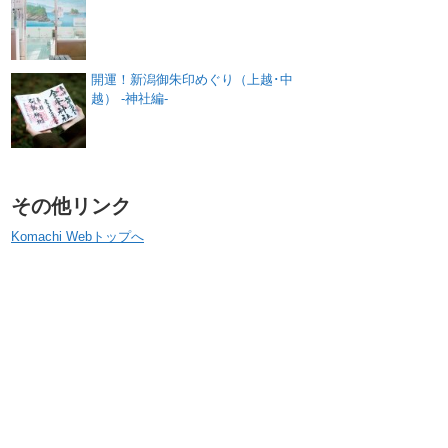
開運！新潟御朱印めぐり（上越･中
越） -神社編-
その他リンク
Komachi Webトップへ