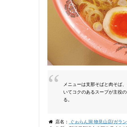
メニューは支那そばと肉そば、
いてコクのあるスープが主役の
る。
店名：
ぐゎらん洞 物見山店(ガラ