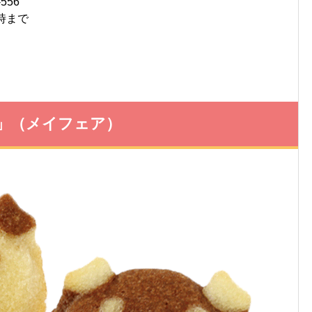
56
時まで
）
」（メイフェア）