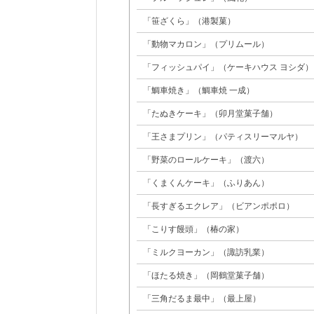
「笹ざくら」（港製菓）
「動物マカロン」（プリムール）
「フィッシュパイ」（ケーキハウス ヨシダ）
「鯛車焼き」（鯛車焼 一成）
「たぬきケーキ」（卯月堂菓子舗）
「王さまプリン」（パティスリーマルヤ）
「野菜のロールケーキ」（渡六）
「くまくんケーキ」（ふりあん）
「長すぎるエクレア」（ビアンポポロ）
「こりす饅頭」（椿の家）
「ミルクヨーカン」（諏訪乳業）
「ほたる焼き」（岡鶴堂菓子舗）
「三角だるま最中」（最上屋）