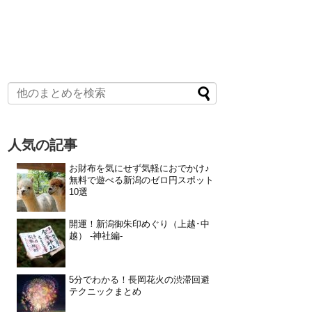
人気の記事
お財布を気にせず気軽におでかけ♪
無料で遊べる新潟のゼロ円スポット
10選
開運！新潟御朱印めぐり（上越･中
越） -神社編-
5分でわかる！長岡花火の渋滞回避
テクニックまとめ