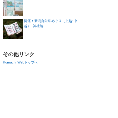
開運！新潟御朱印めぐり（上越･中
越） -神社編-
その他リンク
Komachi Webトップへ