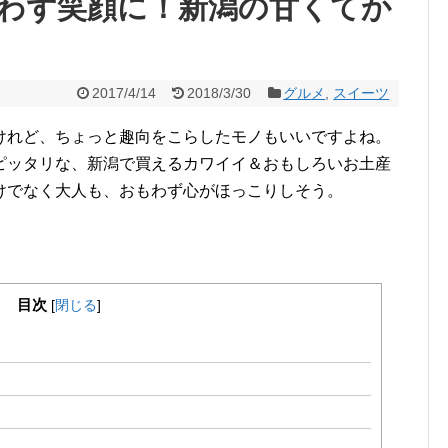
わず笑顔に！新潟の甘くてか
2017/4/14
2018/3/30
グルメ
,
スイーツ
けれど、ちょっと趣向をこらしたモノもいいですよね。
ピッタリな、新潟で買えるカワイイ＆おもしろいお土産
けでなく大人も、おもわず心がほっこりしそう。
目次
[
閉じる
]