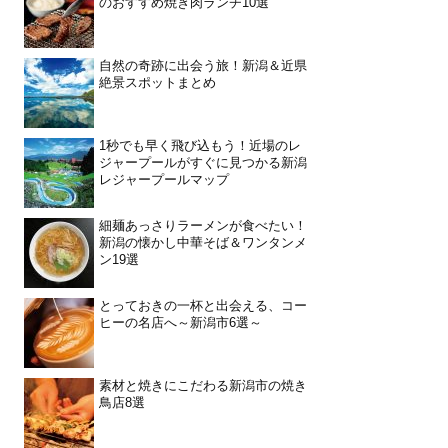
のおすすめ焼き肉ランチ10選
自然の奇跡に出会う旅！新潟＆近県
絶景スポットまとめ
1秒でも早く飛び込もう！近場のレ
ジャープールがすぐに見つかる新潟
レジャープールマップ
細麺あっさりラーメンが食べたい！
新潟の懐かし中華そば＆ワンタンメ
ン19選
とっておきの一杯と出会える、コー
ヒーの名店へ～新潟市6選～
素材と焼きにこだわる新潟市の焼き
鳥店8選