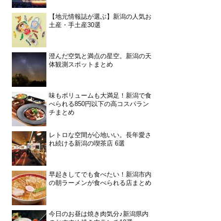
【地元情報誌が選ぶ】新潟の人気お
土産・手土産30選
澄んだ空気と満点の星空。新潟の天
体観測スポットまとめ
味もボリュームも大満足！新潟で食
べられる850円以下の高コスパラン
チまとめ
レトロな空間が心地いい。長年愛さ
れ続ける新潟の喫茶店 6選
早起きしてでも食べたい！新潟市内
の朝ラーメンが食べられる店まとめ
今日のお昼は焼き肉気分♪新潟県内