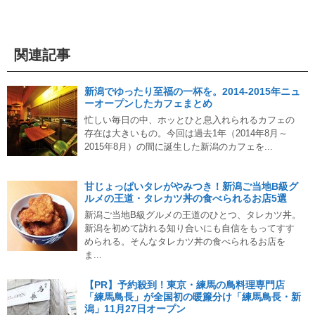
関連記事
新潟でゆったり至福の一杯を。2014-2015年ニュ
ーオープンしたカフェまとめ
忙しい毎日の中、ホッとひと息入れられるカフェの
存在は大きいもの。今回は過去1年（2014年8月～
2015年8月）の間に誕生した新潟のカフェを...
甘じょっぱいタレがやみつき！新潟ご当地B級グ
ルメの王道・タレカツ丼の食べられるお店5選
新潟ご当地B級グルメの王道のひとつ、タレカツ丼。
新潟を初めて訪れる知り合いにも自信をもってすす
められる。そんなタレカツ丼の食べられるお店を
ま...
【PR】予約殺到！東京・練馬の鳥料理専門店
「練馬鳥長」が全国初の暖簾分け「練馬鳥長・新
潟」11月27日オープン