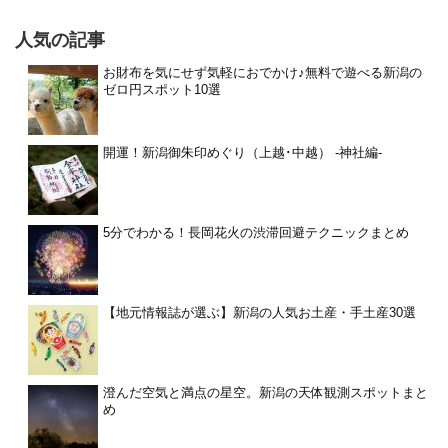
人気の記事
お財布を気にせず気軽におでかけ♪無料で遊べる新潟の
ゼロ円スポット10選
開運！新潟御朱印めぐり（上越･中越） -神社編-
5分でわかる！長岡花火の渋滞回避テクニックまとめ
【地元情報誌が選ぶ】新潟の人気お土産・手土産30選
澄んだ空気と満点の星空。新潟の天体観測スポットまと
め