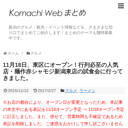
新潟のグルメ・観光・イベント情報などを、さまざまな切
り口でまとめてご紹介します！まとめのテーマも随時募集
中です。
ホーム
グルメ
11月18日、東区にオープン！行列必至の人気
店・麺作赤シャモジ新潟東店の試食会に行って
きました。
2015/11/12
2017/2/27
グルメ
,
ラーメン
※お店の都合により、オープン日が変更となったため、本記事
の本文中にある表記を11/16オープン予定 ⇒ 11/18オープン予定
に訂正しました。また、併せて、営業時間も不確定であるため
表記を削除しました。ご迷惑をおかけして申し訳ございません