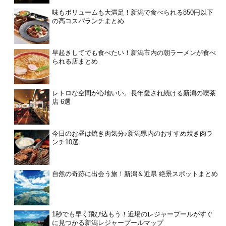
味もボリュームも大満足！新潟で食べられる850円以下
の高コスパランチまとめ
早起きしてでも食べたい！新潟市内の朝ラーメンが食べ
られる店まとめ
レトロな空間が心地いい。長年愛され続ける新潟の喫茶
店 6選
今日のお昼は焼き肉気分♪新潟県内のおすすめ焼き肉ラ
ンチ10選
自然の奇跡に出会う旅！新潟＆近県 絶景スポットまとめ
1秒でも早く飛び込もう！近場のレジャープールがすぐ
に見つかる新潟レジャープールマップ