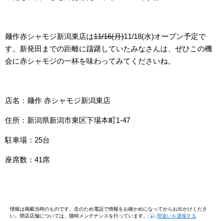
麺作赤シャモジ新潟東店は
11/16(月)
11/18(水)オープン予定で
す。新発田までの距離に躊躇していたみなさんは、ぜひこの機
会に赤シャモジの一杯を味わってみてくださいね。
店名：麺作 赤シャモジ新潟東店
住所：新潟県新潟市東区下場本町1-47
駐車場：25台
座席数：41席
情報は掲載当時のものです。念のため電話で情報をお確かめになってからお出かけくださ
い。閉店店舗については、随時メンテナンスを行っています。
間違いを通報する