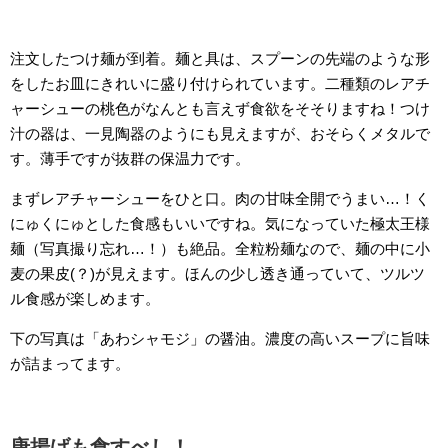
注文したつけ麺が到着。麺と具は、スプーンの先端のような形
をしたお皿にきれいに盛り付けられています。二種類のレアチ
ャーシューの桃色がなんとも言えず食欲をそそりますね！つけ
汁の器は、一見陶器のようにも見えますが、おそらくメタルで
す。薄手ですが抜群の保温力です。
まずレアチャーシューをひと口。肉の甘味全開でうまい…！く
にゅくにゅとした食感もいいですね。気になっていた極太王様
麺（写真撮り忘れ…！）も絶品。全粒粉麺なので、麺の中に小
麦の果皮(？)が見えます。ほんの少し透き通っていて、ツルツ
ル食感が楽しめます。
下の写真は「あわシャモジ」の醤油。濃度の高いスープに旨味
が詰まってます。
唐揚げも食すべし！