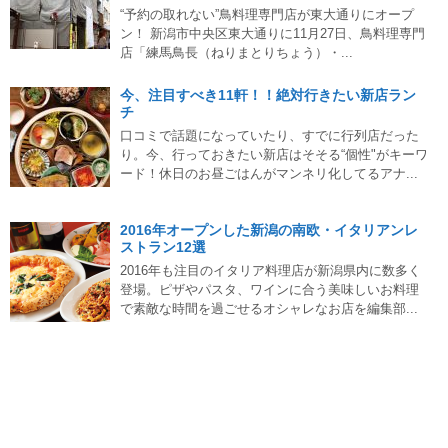
“予約の取れない”鳥料理専門店が東大通りにオープ
ン！ 新潟市中央区東大通りに11月27日、鳥料理専門
店「練馬鳥長（ねりまとりちょう）・...
今、注目すべき11軒！！絶対行きたい新店ラン
チ
口コミで話題になっていたり、すでに行列店だった
り。今、行っておきたい新店はそそる“個性"がキーワ
ード！休日のお昼ごはんがマンネリ化してるアナ...
2016年オープンした新潟の南欧・イタリアンレ
ストラン12選
2016年も注目のイタリア料理店が新潟県内に数多く
登場。ピザやパスタ、ワインに合う美味しいお料理
で素敵な時間を過ごせるオシャレなお店を編集部...