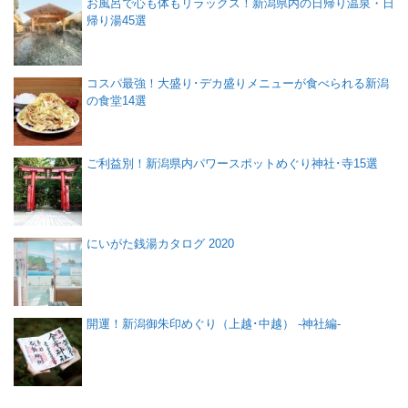
お風呂で心も体もリラックス！新潟県内の日帰り温泉・日
帰り湯45選
コスパ最強！大盛り･デカ盛りメニューが食べられる新潟
の食堂14選
ご利益別！新潟県内パワースポットめぐり神社･寺15選
にいがた銭湯カタログ 2020
開運！新潟御朱印めぐり（上越･中越） -神社編-