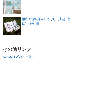
開運！新潟御朱印めぐり（上越･中
越） -神社編-
その他リンク
Komachi Webトップへ