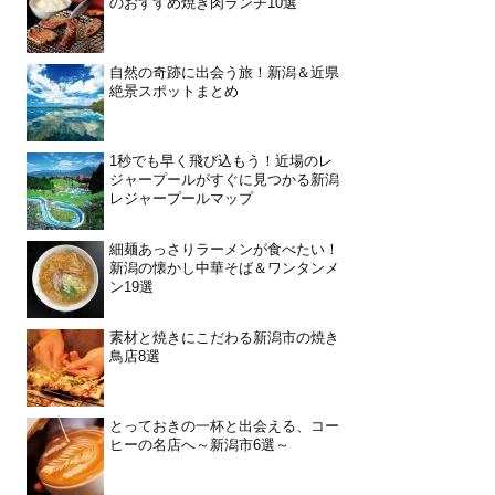
のおすすめ焼き肉ランチ10選
自然の奇跡に出会う旅！新潟＆近県
絶景スポットまとめ
1秒でも早く飛び込もう！近場のレ
ジャープールがすぐに見つかる新潟
レジャープールマップ
細麺あっさりラーメンが食べたい！
新潟の懐かし中華そば＆ワンタンメ
ン19選
素材と焼きにこだわる新潟市の焼き
鳥店8選
とっておきの一杯と出会える、コー
ヒーの名店へ～新潟市6選～