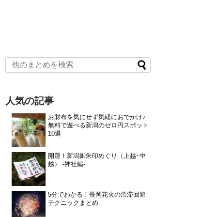
人気の記事
お財布を気にせず気軽におでかけ♪
無料で遊べる新潟のゼロ円スポット
10選
開運！新潟御朱印めぐり（上越･中
越） -神社編-
5分でわかる！長岡花火の渋滞回避
テクニックまとめ