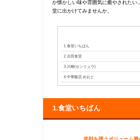
か懐かしい味や雰囲気に癒やされたい
堂に出かけてみませんか。
1.食堂いちばん
2.古田食堂
3.川柳(センリュウ)
4.中華飯店 めおと
1.食堂いちばん
笑顔を誘うボリューム満