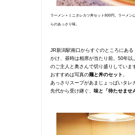
ラーメン＋ミニタレカツ丼セット800円。ラーメ
らのあっさり味。
JR新潟駅南口からすぐのところにある
かけ、昼時は相席が当たり前。50年以
のご主人と奥さんで切り盛りしていま
おすすめは写真の
麺と丼のセット
。
あっさりスープがあまじょっぱいタレ
先代から受け継ぐ、
味と「待たせませ