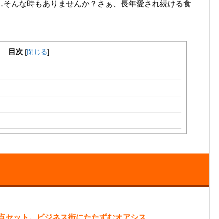
…そんな時もありませんか？さぁ、長年愛され続ける食
目次
[
閉じる
]
点セット。ビジネス街にたたずむオアシス