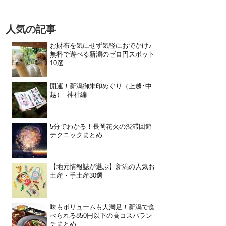
人気の記事
お財布を気にせず気軽におでかけ♪
無料で遊べる新潟のゼロ円スポット
10選
開運！新潟御朱印めぐり（上越･中
越） -神社編-
5分でわかる！長岡花火の渋滞回避
テクニックまとめ
【地元情報誌が選ぶ】新潟の人気お
土産・手土産30選
味もボリュームも大満足！新潟で食
べられる850円以下の高コスパラン
チまとめ