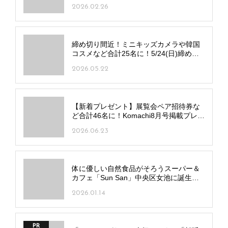
く”訪問介護スタッフになりませんか？
2026.02.26
締め切り間近！ミニキッズカメラや韓国
コスメなど合計25名に！5/24(日)締め切
り分応募受付中
2026.05.22
【新着プレゼント】展覧会ペア招待券な
ど合計46名に！Komachi8月号掲載プレゼ
ント応募受付中
2026.06.23
体に優しい自然食品がそろうスーパー＆
カフェ「Sun San」中央区女池に誕生！
カフェも併設
2026.01.14
PR