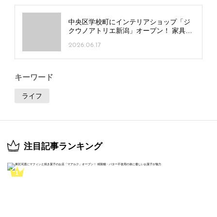
中央区学校町にインテリアショップ「ジ
クウノアトリエ新潟」オープン！ 家具・
じゅうたん・照明など3店舗が一つの建物
2026.06.17
に
キーワード
ライフ
注目記事ランキング