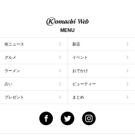
トが800円！ 新潟駅周辺5店舗で「くろさき
茶豆で乾杯！キャンペーン」8/7(月)スター
ト
MENU
街ニュース
新店
グルメ
イベント
ラーメン
おでかけ
占い
ビューティー
プレゼント
まとめ