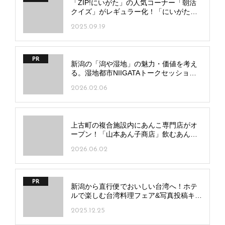
「ZIP!にいがた」の人気コーナー「朝活
クイズ」がレギュラー化！「にいがたナ
ビ」からの参加でもっと楽しく
2025.09.19
PR
新潟の「潟や湿地」の魅力・価値を考え
る。湿地都市NIIGATAトークセッション
「湿地と暮らす贅沢」が開催されまし
2026.02.06
た！
上古町の複合施設内にあんこ専門店がオ
ープン！「山本あん子商店」飲むあん
こ“アンコユ”にも注目
2026.06.02
PR
新潟から直行便でおいしい台湾へ！ホテ
ルで楽しむ台湾料理フェア&写真投稿キャ
ンペーン開催
2025.12.25