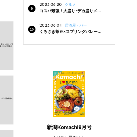
2023.06.20
グルメ
コスパ最強！大盛り･デカ盛りメニ
ューがある新潟の食堂12選
2023.08.04
居酒屋・バー
くろさき茶豆×スプリングバレー豊
潤〈496〉×お店イチオシメニューの
3点セットが800円！ 新潟駅周辺5店
舗で「くろさき茶豆で乾杯！キャン
ペーン」8/7(月)スタート
新潟Komachi9月号