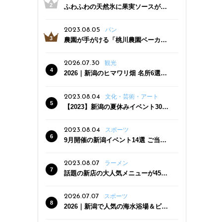
ふわふわの天然氷に果実ソースがた
っぷり！かき氷専門店「杜々堂」燕
三条駅近くにオープン
2023.08.05
パン
農園が手がける「桃川農園ベーカリ
ー」村上市にオープン！ 旬野菜を使
った焼きたてパンのほか、ジェラー
2026.07.30
観光
トやスムージーも
2026｜新潟のヒマワリ畑 名所6選
夏ならではの花の絶景
2023.08.04
文化・芸術・アート
【2023】新潟の夏休みイベント30
選 子どもと一緒に夏を満喫！
2023.08.04
スポーツ
9月開催の新潟イベント14選 ご当地
グルメ＆地酒の販売、スポーツイベ
ントも
2023.08.07
ラーメン
話題の新店の大人気メニューが450
円引き！「たまる屋 新発田店」で新
クーポン登場
2026.07.07
スポーツ
2026｜新潟で人気の海水浴場＆ビー
チ10選