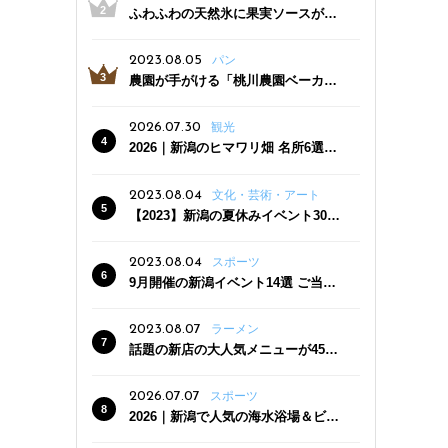
ふわふわの天然氷に果実ソースがた
っぷり！かき氷専門店「杜々堂」燕
三条駅近くにオープン
2023.08.05
パン
農園が手がける「桃川農園ベーカリ
ー」村上市にオープン！ 旬野菜を使
った焼きたてパンのほか、ジェラー
2026.07.30
観光
トやスムージーも
2026｜新潟のヒマワリ畑 名所6選
夏ならではの花の絶景
2023.08.04
文化・芸術・アート
【2023】新潟の夏休みイベント30
選 子どもと一緒に夏を満喫！
2023.08.04
スポーツ
9月開催の新潟イベント14選 ご当地
グルメ＆地酒の販売、スポーツイベ
ントも
2023.08.07
ラーメン
話題の新店の大人気メニューが450
円引き！「たまる屋 新発田店」で新
クーポン登場
2026.07.07
スポーツ
2026｜新潟で人気の海水浴場＆ビー
チ10選