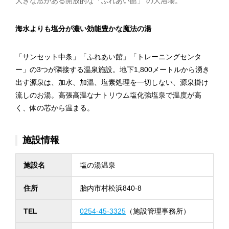
大きな窓がある開放的な「ふれあい館」 の大浴場。
海水よりも塩分が濃い効能豊かな魔法の湯
「サンセット中条」「ふれあい館」「トレーニングセンタ
ー」の3つが隣接する温泉施設。地下1,800メートルから湧き
出す源泉は、加水、加温、塩素処理を一切しない、源泉掛け
流しのお湯。高張高温なナトリウム塩化強塩泉で温度が高
く、体の芯から温まる。
施設情報
施設名
塩の湯温泉
住所
胎内市村松浜840-8
TEL
0254-45-3325
（施設管理事務所）