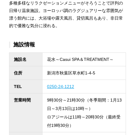
多種多様なリラクゼーションメニューがそろうことで評判の
日帰り温泉施設。ヨーロッパ調のラグジュアリーな雰囲気が
漂う館内には、大浴場や露天風呂、貸切風呂もあり、非日常
的で優雅な気分に浸れる。
施設情報
施設名
花水～Casui SPA＆TREATMENT～
住所
新潟市秋葉区草水町1-4-5
TEL
0250-24-1212
営業時間
9時30分～21時30分（冬季期間：1月13
日～3月13日は10時～）
ロアジールは11時～20時30分（最終受
付19時30分）