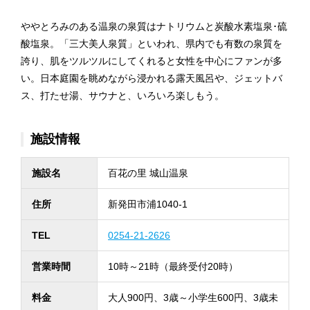
ややとろみのある温泉の泉質はナトリウムと炭酸水素塩泉･硫
酸塩泉。「三大美人泉質」といわれ、県内でも有数の泉質を
誇り、肌をツルツルにしてくれると女性を中心にファンが多
い。日本庭園を眺めながら浸かれる露天風呂や、ジェットバ
ス、打たせ湯、サウナと、いろいろ楽しもう。
施設情報
施設名
百花の里 城山温泉
住所
新発田市浦1040-1
TEL
0254-21-2626
営業時間
10時～21時（最終受付20時）
料金
大人900円、3歳～小学生600円、3歳未