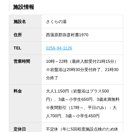
施設情報
施設名
さくらの湯
住所
西蒲原郡弥彦村麓1970
TEL
0256-94-1126
営業時間
10時～22時（最終入館受付21時15分）
※岩盤浴は20時30分受付終了、21時30
分終了
料金
大人1,150円（岩盤浴はプラス500
円）、3歳～小学生650円、3歳未満無料
※夜間割引（17時～、平日のみ）：大
人700円、3歳～小学生450円
定休日
不定休（年に5回程度施設点検のため休