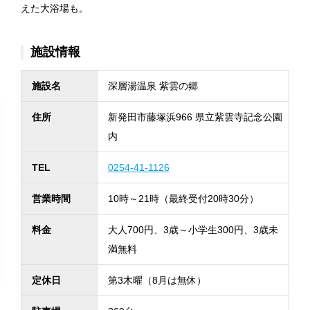
えた大浴場も。
施設情報
施設名
深層湯温泉 紫雲の郷
住所
新発田市藤塚浜966 県立紫雲寺記念公園
内
TEL
0254-41-1126
営業時間
10時～21時（最終受付20時30分）
料金
大人700円、3歳～小学生300円、3歳未
満無料
定休日
第3木曜（8月は無休）