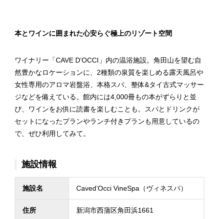
本とワインに囲まれた心安らぐ極上のリゾート空間
ワイナリー「CAVE D’OCCI」内の温浴施設。角田山を望む自
然豊かなロケーションに、2種類の泉質を楽しめる露天風呂や
女性専用のアロマ岩盤浴、本格スパ、整体&タイ古式マッサー
ジなどを備えている。館内には4,000冊もの本がずらりと並
び、ワインをお供に読書を楽しむことも。スパとドリンクが
セットになったプランやランチ付きプランも用意しているの
で、ぜひ利用してみて。
施設情報
施設名
Caved’Occi VineSpa（ヴィネスパ）
住所
新潟市西蒲区角田浜1661