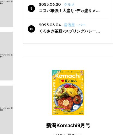
2023.06.20
グルメ
コスパ最強！大盛り･デカ盛りメニ
ューがある新潟の食堂12選
2023.08.04
居酒屋・バー
くろさき茶豆×スプリングバレー豊
潤〈496〉×お店イチオシメニューの
3点セットが800円！ 新潟駅周辺5店
舗で「くろさき茶豆で乾杯！キャン
ペーン」8/7(月)スタート
新潟Komachi9月号