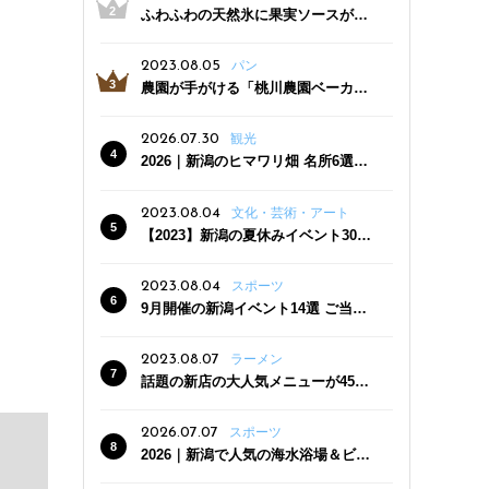
ふわふわの天然氷に果実ソースがた
っぷり！かき氷専門店「杜々堂」燕
三条駅近くにオープン
2023.08.05
パン
農園が手がける「桃川農園ベーカリ
ー」村上市にオープン！ 旬野菜を使
った焼きたてパンのほか、ジェラー
2026.07.30
観光
トやスムージーも
2026｜新潟のヒマワリ畑 名所6選
夏ならではの花の絶景
2023.08.04
文化・芸術・アート
【2023】新潟の夏休みイベント30
選 子どもと一緒に夏を満喫！
2023.08.04
スポーツ
9月開催の新潟イベント14選 ご当地
グルメ＆地酒の販売、スポーツイベ
ントも
2023.08.07
ラーメン
話題の新店の大人気メニューが450
円引き！「たまる屋 新発田店」で新
クーポン登場
2026.07.07
スポーツ
2026｜新潟で人気の海水浴場＆ビー
チ10選