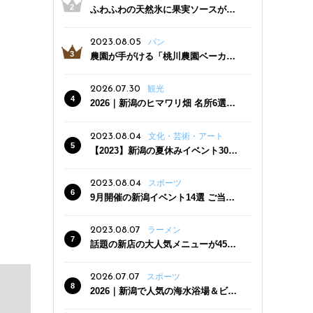
ふわふわの天然氷に果実ソースがた
っぷり！かき氷専門店「杜々堂」燕
三条駅近くにオープン
2023.08.05
パン
農園が手がける「桃川農園ベーカリ
ー」村上市にオープン！ 旬野菜を使
った焼きたてパンのほか、ジェラー
2026.07.30
観光
トやスムージーも
2026｜新潟のヒマワリ畑 名所6選
夏ならではの花の絶景
2023.08.04
文化・芸術・アート
【2023】新潟の夏休みイベント30
選 子どもと一緒に夏を満喫！
2023.08.04
スポーツ
9月開催の新潟イベント14選 ご当地
グルメ＆地酒の販売、スポーツイベ
ントも
2023.08.07
ラーメン
話題の新店の大人気メニューが450
円引き！「たまる屋 新発田店」で新
クーポン登場
2026.07.07
スポーツ
2026｜新潟で人気の海水浴場＆ビー
チ10選