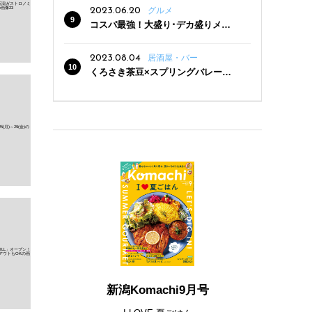
2023.06.20
グルメ
コスパ最強！大盛り･デカ盛りメニ
ューがある新潟の食堂12選
2023.08.04
居酒屋・バー
くろさき茶豆×スプリングバレー豊
潤〈496〉×お店イチオシメニューの
3点セットが800円！ 新潟駅周辺5店
舗で「くろさき茶豆で乾杯！キャン
ペーン」8/7(月)スタート
新潟Komachi9月号