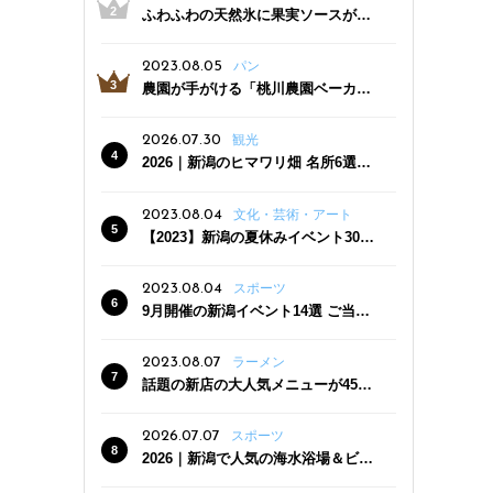
ふわふわの天然氷に果実ソースがた
っぷり！かき氷専門店「杜々堂」燕
三条駅近くにオープン
2023.08.05
パン
農園が手がける「桃川農園ベーカリ
ー」村上市にオープン！ 旬野菜を使
った焼きたてパンのほか、ジェラー
2026.07.30
観光
トやスムージーも
2026｜新潟のヒマワリ畑 名所6選
夏ならではの花の絶景
2023.08.04
文化・芸術・アート
【2023】新潟の夏休みイベント30
選 子どもと一緒に夏を満喫！
2023.08.04
スポーツ
9月開催の新潟イベント14選 ご当地
グルメ＆地酒の販売、スポーツイベ
ントも
2023.08.07
ラーメン
話題の新店の大人気メニューが450
円引き！「たまる屋 新発田店」で新
クーポン登場
2026.07.07
スポーツ
2026｜新潟で人気の海水浴場＆ビー
チ10選