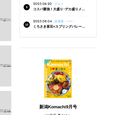
2023.06.20
グルメ
コスパ最強！大盛り･デカ盛りメニ
ューがある新潟の食堂12選
2023.08.04
居酒屋・バー
くろさき茶豆×スプリングバレー豊
潤〈496〉×お店イチオシメニューの
3点セットが800円！ 新潟駅周辺5店
舗で「くろさき茶豆で乾杯！キャン
ペーン」8/7(月)スタート
新潟Komachi9月号