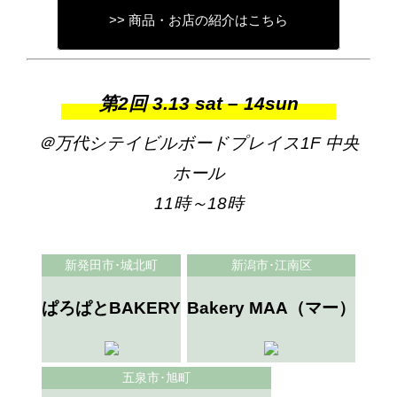
>> 商品・お店の紹介はこちら
第2回 3.13 sat – 14sun
＠万代シテイビルボードプレイス1F 中央
ホール
11時～18時
新発田市･城北町
新潟市･江南区
ぱろぱとBAKERY
Bakery MAA（マー）
五泉市･旭町