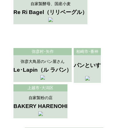
自家製酵母、国産小麦
Re Ri Bagel（リリベーグル）
弥彦村･矢作
柏崎市･番神
弥彦大鳥居のパン屋さん
パンといす
Le･Lapin（ル ラパン）
上越市･大潟区
自家製粉の店
BAKERY HARENOHI