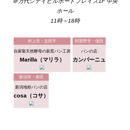
＠万代シテイビルボードプレイス1F 中央
ホール
11時～18時
村上市・志田平
阿賀野市・保田
自家製天然酵母の薪窯パン工房
パンの店
Marilla（マリラ）
カンパーニュ
新潟市・東区
新潟地粉パンの店
cosa（コサ）