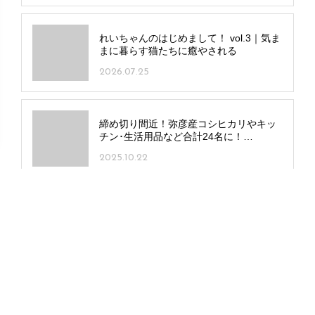
れいちゃんのはじめまして！ vol.3｜気ま
まに暮らす猫たちに癒やされる
2026.07.25
締め切り間近！弥彦産コシヒカリやキッ
チン･生活用品など合計24名に！
10/24(金)締め切り分応募受付中
2025.10.22
12月25日発売！Komachi最新号特集は
「気になる新店134」
2025.12.25
聖籠町の田園に癒やしのサウナ施設
「The Hidden Hygge 慧（ケイ）」オー