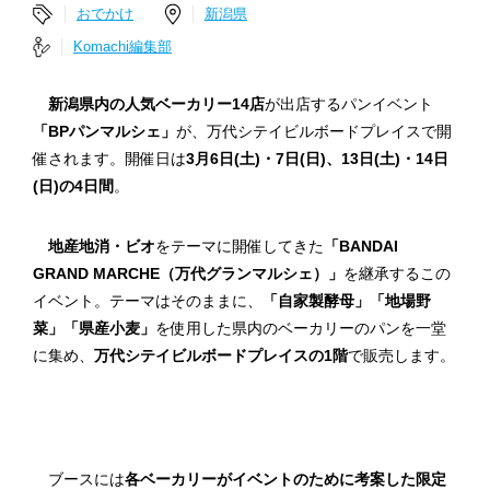
おでかけ
新潟県
Komachi編集部
新潟県内の人気ベーカリー14店
が出店するパンイベント
「BPパンマルシェ」
が、万代シテイビルボードプレイスで開
催されます。開催日は
3月6日(土)・7日(日)、13日(土)・14日
(日)の4日間
。
地産地消・ビオ
をテーマに開催してきた
「BANDAI
GRAND MARCHE（万代グランマルシェ）」
を継承するこの
イベント。テーマはそのままに、
「自家製酵母」「地場野
菜」「県産小麦」
を使用した県内のベーカリーのパンを一堂
に集め、
万代シテイビルボードプレイスの1階
で販売します。
ブースには
各ベーカリーがイベントのために考案した限定