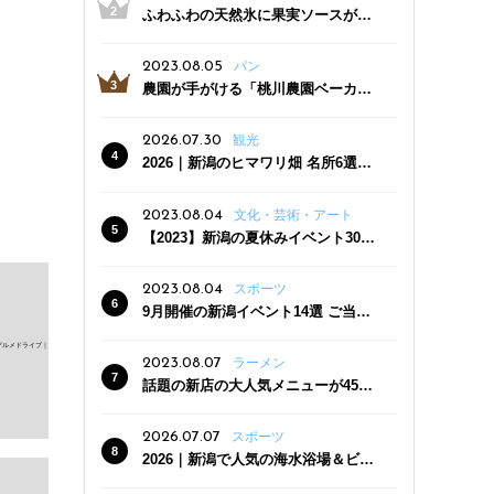
ふわふわの天然氷に果実ソースがた
っぷり！かき氷専門店「杜々堂」燕
三条駅近くにオープン
2023.08.05
パン
農園が手がける「桃川農園ベーカリ
ー」村上市にオープン！ 旬野菜を使
った焼きたてパンのほか、ジェラー
2026.07.30
観光
トやスムージーも
2026｜新潟のヒマワリ畑 名所6選
夏ならではの花の絶景
2023.08.04
文化・芸術・アート
【2023】新潟の夏休みイベント30
選 子どもと一緒に夏を満喫！
2023.08.04
スポーツ
9月開催の新潟イベント14選 ご当地
グルメ＆地酒の販売、スポーツイベ
ントも
2023.08.07
ラーメン
話題の新店の大人気メニューが450
円引き！「たまる屋 新発田店」で新
クーポン登場
2026.07.07
スポーツ
2026｜新潟で人気の海水浴場＆ビー
チ10選