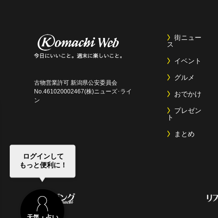
街ニュー
ス
イベント
グルメ
古物営業許可 新潟県公安委員会
No.461020002467(株)ニューズ･ライ
おでかけ
ン
プレゼン
ト
まとめ
ログインして
もっと便利に！
天気・占い