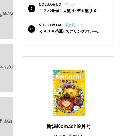
2023.06.20
グルメ
コスパ最強！大盛り･デカ盛りメニ
ューがある新潟の食堂12選
2023.08.04
居酒屋・バー
くろさき茶豆×スプリングバレー豊
潤〈496〉×お店イチオシメニューの
3点セットが800円！ 新潟駅周辺5店
舗で「くろさき茶豆で乾杯！キャン
ペーン」8/7(月)スタート
新潟Komachi9月号