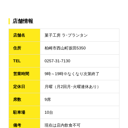
店舗情報
店舗名
菓子工房 ラ･プランタン
住所
柏崎市西山町坂田5350
TEL
0257-31-7130
営業時間
9時～19時※なくなり次第終了
定休日
月曜（月2回月･火曜連休あり）
席数
9席
駐車場
10台
備考
現在は店内飲食不可