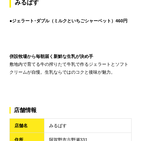
みるぱす
●ジェラート･ダブル（ミルクといちごシャーベット）460円
併設牧場から毎朝届く新鮮な生乳が決め手
敷地内で育てる牛の搾りたて牛乳で作るジェラートとソフト
クリームが自慢。生乳ならではのコクと後味が魅力。
店舗情報
店舗名
みるぱす
住所
阿賀野市六野瀬331