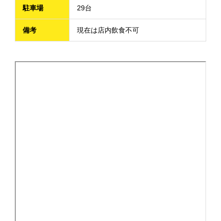
駐車場
29台
備考
現在は店内飲食不可