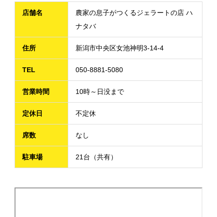
店舗名
農家の息子がつくるジェラートの店 ハ
ナタバ
住所
新潟市中央区女池神明3-14-4
TEL
050-8881-5080
営業時間
10時～日没まで
定休日
不定休
席数
なし
駐車場
21台（共有）