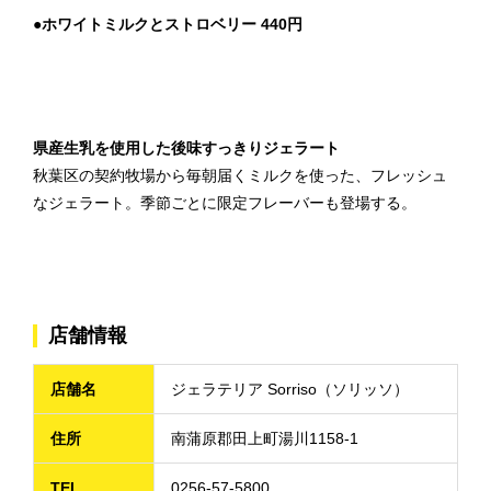
●ホワイトミルクとストロベリー 440円
県産生乳を使用した後味すっきりジェラート
秋葉区の契約牧場から毎朝届くミルクを使った、フレッシュ
なジェラート。季節ごとに限定フレーバーも登場する。
店舗情報
店舗名
ジェラテリア Sorriso（ソリッソ）
住所
南蒲原郡田上町湯川1158-1
TEL
0256-57-5800