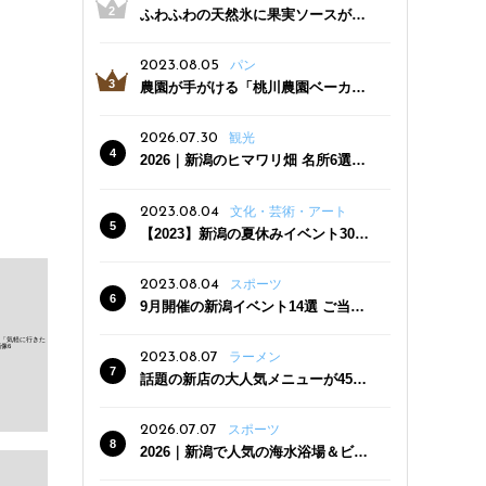
ふわふわの天然氷に果実ソースがた
っぷり！かき氷専門店「杜々堂」燕
三条駅近くにオープン
2023.08.05
パン
農園が手がける「桃川農園ベーカリ
ー」村上市にオープン！ 旬野菜を使
った焼きたてパンのほか、ジェラー
2026.07.30
観光
トやスムージーも
2026｜新潟のヒマワリ畑 名所6選
夏ならではの花の絶景
2023.08.04
文化・芸術・アート
【2023】新潟の夏休みイベント30
選 子どもと一緒に夏を満喫！
2023.08.04
スポーツ
9月開催の新潟イベント14選 ご当地
グルメ＆地酒の販売、スポーツイベ
ントも
2023.08.07
ラーメン
話題の新店の大人気メニューが450
円引き！「たまる屋 新発田店」で新
クーポン登場
2026.07.07
スポーツ
2026｜新潟で人気の海水浴場＆ビー
チ10選