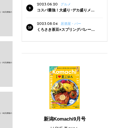
2023.06.20
グルメ
コスパ最強！大盛り･デカ盛りメニ
ューがある新潟の食堂12選
2023.08.04
居酒屋・バー
くろさき茶豆×スプリングバレー豊
潤〈496〉×お店イチオシメニューの
3点セットが800円！ 新潟駅周辺5店
舗で「くろさき茶豆で乾杯！キャン
ペーン」8/7(月)スタート
新潟Komachi9月号