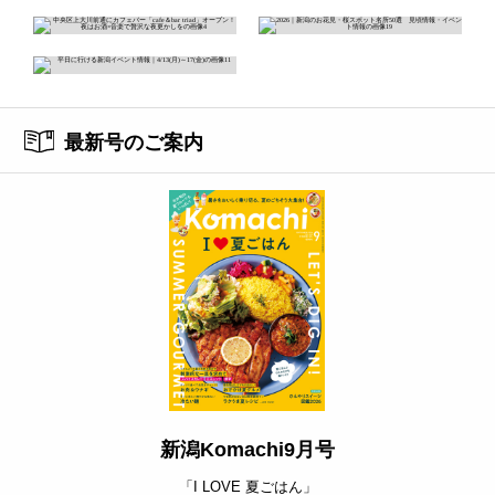
最新号のご案内
新潟Komachi9月号
「I LOVE 夏ごはん」