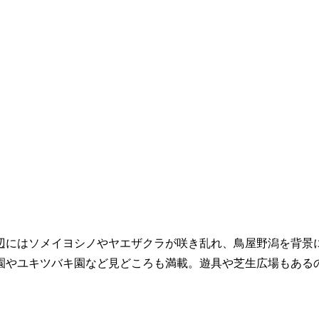
喫！
辺にはソメイヨシノやヤエザクラが咲き乱れ、鳥屋野潟を背景
園やユキツバキ園など見どころも満載。遊具や芝生広場もある