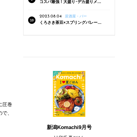
コスパ最強！大盛り･デカ盛りメニ
ューがある新潟の食堂12選
2023.08.04
居酒屋・バー
くろさき茶豆×スプリングバレー豊
潤〈496〉×お店イチオシメニューの
3点セットが800円！ 新潟駅周辺5店
舗で「くろさき茶豆で乾杯！キャン
ペーン」8/7(月)スタート
に圧巻
ので、
新潟Komachi9月号