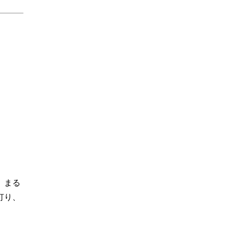
、まる
灯り、