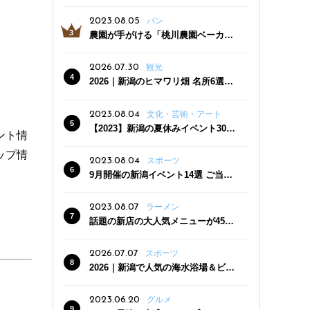
っぷり！かき氷専門店「杜々堂」燕
三条駅近くにオープン
2023.08.05
パン
農園が手がける「桃川農園ベーカリ
ー」村上市にオープン！ 旬野菜を使
った焼きたてパンのほか、ジェラー
2026.07.30
観光
トやスムージーも
2026｜新潟のヒマワリ畑 名所6選
夏ならではの花の絶景
2023.08.04
文化・芸術・アート
【2023】新潟の夏休みイベント30
ント情
選 子どもと一緒に夏を満喫！
ップ情
2023.08.04
スポーツ
9月開催の新潟イベント14選 ご当地
グルメ＆地酒の販売、スポーツイベ
ントも
2023.08.07
ラーメン
話題の新店の大人気メニューが450
円引き！「たまる屋 新発田店」で新
クーポン登場
2026.07.07
スポーツ
2026｜新潟で人気の海水浴場＆ビー
チ10選
2023.06.20
グルメ