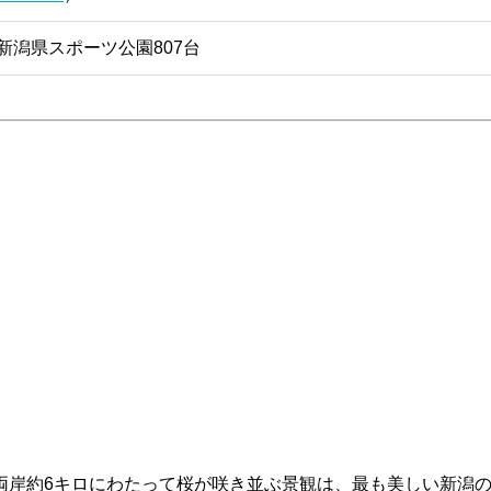
、新潟県スポーツ公園807台
両岸約6キロにわたって桜が咲き並ぶ景観は、最も美しい新潟