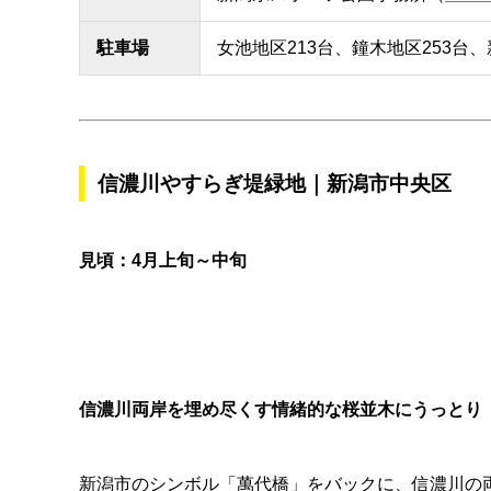
駐車場
女池地区213台、鐘木地区253台
信濃川やすらぎ堤緑地｜新潟市中央区
見頃：4月上旬～中旬
信濃川両岸を埋め尽くす情緒的な桜並木にうっとり
新潟市のシンボル「萬代橋」をバックに、信濃川の