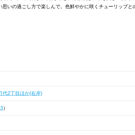
い思いの過ごし方で楽しんで。色鮮やかに咲くチューリップと
万代2丁目ほか(右岸)
03
）