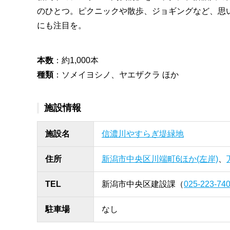
のひとつ。ピクニックや散歩、ジョギングなど、思
にも注目を。
本数
：約1,000本
種類
：ソメイヨシノ、ヤエザクラ ほか
施設情報
施設名
信濃川やすらぎ堤緑地
住所
新潟市中央区川端町6ほか(左岸)
、
TEL
新潟市中央区建設課（
025-223-74
駐車場
なし