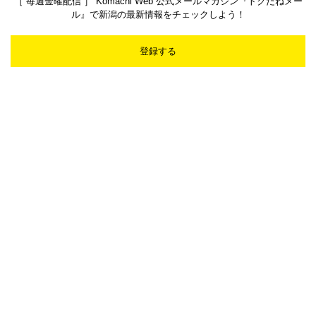
［ 毎週金曜配信 ］ Komachi Web 公式メールマガジン『トクだねメー
ル』で新潟の最新情報をチェックしよう！
登録する