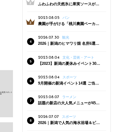
ふわふわの天然氷に果実ソースがた
っぷり！かき氷専門店「杜々堂」燕
三条駅近くにオープン
2023.08.05
パン
農園が手がける「桃川農園ベーカリ
ー」村上市にオープン！ 旬野菜を使
った焼きたてパンのほか、ジェラー
2026.07.30
観光
トやスムージーも
2026｜新潟のヒマワリ畑 名所6選
夏ならではの花の絶景
2023.08.04
文化・芸術・アート
【2023】新潟の夏休みイベント30
選 子どもと一緒に夏を満喫！
2023.08.04
スポーツ
9月開催の新潟イベント14選 ご当地
グルメ＆地酒の販売、スポーツイベ
ントも
2023.08.07
ラーメン
話題の新店の大人気メニューが450
円引き！「たまる屋 新発田店」で新
クーポン登場
2026.07.07
スポーツ
2026｜新潟で人気の海水浴場＆ビー
チ10選