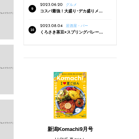
2023.06.20
グルメ
コスパ最強！大盛り･デカ盛りメニ
ューがある新潟の食堂12選
2023.08.04
居酒屋・バー
くろさき茶豆×スプリングバレー豊
潤〈496〉×お店イチオシメニューの
3点セットが800円！ 新潟駅周辺5店
舗で「くろさき茶豆で乾杯！キャン
ペーン」8/7(月)スタート
新潟Komachi9月号