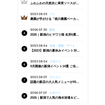
ふわふわの天然氷に果実ソースがた
っぷり！かき氷専門店「杜々堂」燕
三条駅近くにオープン
2023.08.05
パン
農園が手がける「桃川農園ベーカリ
ー」村上市にオープン！ 旬野菜を使
った焼きたてパンのほか、ジェラー
2026.07.30
観光
トやスムージーも
2026｜新潟のヒマワリ畑 名所6選
夏ならではの花の絶景
2023.08.04
文化・芸術・アート
【2023】新潟の夏休みイベント30
選 子どもと一緒に夏を満喫！
2023.08.04
スポーツ
9月開催の新潟イベント14選 ご当地
グルメ＆地酒の販売、スポーツイベ
ントも
2023.08.07
ラーメン
話題の新店の大人気メニューが450
円引き！「たまる屋 新発田店」で新
クーポン登場
2026.07.07
スポーツ
2026｜新潟で人気の海水浴場＆ビー
チ10選