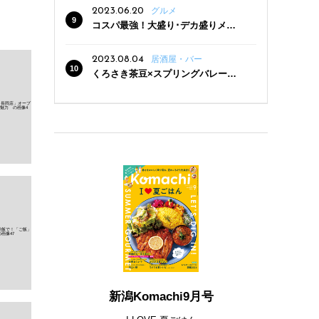
2023.06.20
グルメ
コスパ最強！大盛り･デカ盛りメニ
ューがある新潟の食堂12選
2023.08.04
居酒屋・バー
くろさき茶豆×スプリングバレー豊
潤〈496〉×お店イチオシメニューの
3点セットが800円！ 新潟駅周辺5店
舗で「くろさき茶豆で乾杯！キャン
ペーン」8/7(月)スタート
新潟Komachi9月号