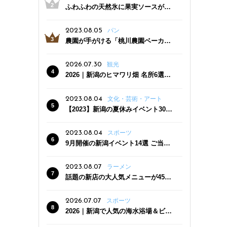
ふわふわの天然氷に果実ソースがた
っぷり！かき氷専門店「杜々堂」燕
三条駅近くにオープン
2023.08.05
パン
農園が手がける「桃川農園ベーカリ
ー」村上市にオープン！ 旬野菜を使
った焼きたてパンのほか、ジェラー
2026.07.30
観光
トやスムージーも
2026｜新潟のヒマワリ畑 名所6選
夏ならではの花の絶景
2023.08.04
文化・芸術・アート
【2023】新潟の夏休みイベント30
選 子どもと一緒に夏を満喫！
2023.08.04
スポーツ
9月開催の新潟イベント14選 ご当地
グルメ＆地酒の販売、スポーツイベ
ントも
2023.08.07
ラーメン
話題の新店の大人気メニューが450
円引き！「たまる屋 新発田店」で新
クーポン登場
2026.07.07
スポーツ
2026｜新潟で人気の海水浴場＆ビー
チ10選