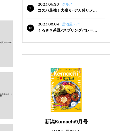
2023.06.20
グルメ
コスパ最強！大盛り･デカ盛りメニ
ューがある新潟の食堂12選
2023.08.04
居酒屋・バー
くろさき茶豆×スプリングバレー豊
潤〈496〉×お店イチオシメニューの
3点セットが800円！ 新潟駅周辺5店
舗で「くろさき茶豆で乾杯！キャン
ペーン」8/7(月)スタート
新潟Komachi9月号