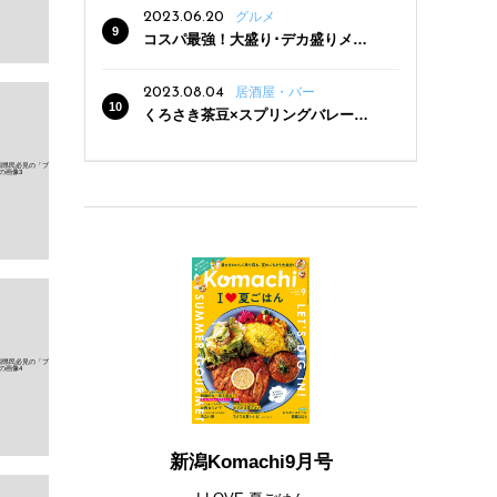
2023.06.20
グルメ
コスパ最強！大盛り･デカ盛りメニ
ューがある新潟の食堂12選
2023.08.04
居酒屋・バー
くろさき茶豆×スプリングバレー豊
潤〈496〉×お店イチオシメニューの
3点セットが800円！ 新潟駅周辺5店
舗で「くろさき茶豆で乾杯！キャン
ペーン」8/7(月)スタート
新潟Komachi9月号