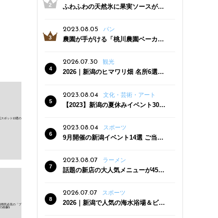
ふわふわの天然氷に果実ソースがた
っぷり！かき氷専門店「杜々堂」燕
三条駅近くにオープン
2023.08.05
パン
農園が手がける「桃川農園ベーカリ
ー」村上市にオープン！ 旬野菜を使
った焼きたてパンのほか、ジェラー
2026.07.30
観光
トやスムージーも
2026｜新潟のヒマワリ畑 名所6選
夏ならではの花の絶景
2023.08.04
文化・芸術・アート
【2023】新潟の夏休みイベント30
選 子どもと一緒に夏を満喫！
2023.08.04
スポーツ
9月開催の新潟イベント14選 ご当地
グルメ＆地酒の販売、スポーツイベ
ントも
2023.08.07
ラーメン
話題の新店の大人気メニューが450
円引き！「たまる屋 新発田店」で新
クーポン登場
2026.07.07
スポーツ
2026｜新潟で人気の海水浴場＆ビー
チ10選