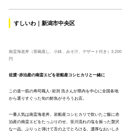
すしいわ｜新潟市中央区
南蛮海老丼（茶碗蒸し、小鉢、みそ汁、デザート付き）3,200
円
佐渡･赤泊産の南蛮エビを岩船産コシヒカリと一緒に
この道一筋の寿司職人･岩渕 浩さんが県内を中心に全国各地
から選りすぐった旬の鮮魚がそろうお店。
一番人気は南蛮海老丼。岩船産コシヒカリで炊いたご飯に赤
泊産の南蛮エビをたっぷりのせ、笹川流れの塩を振った贅沢
な一品。ぷりっと弾けて舌の上でとろける、濃厚なおいしさ