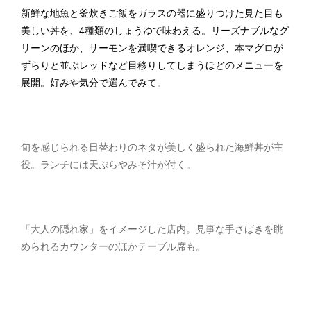
新鮮な地魚と釜炊きご飯をガラスの器に盛りつけた見た目も
美しい丼を、4種類のしょうゆで味わえる。リーズナブルなグ
リーンのほか、サーモンを満喫できるオレンジ、本マグロが
ずらりと並ぶレッドなど目移りしてしまうほどのメニューを
展開。好みや気分で選んでみて。
旬を感じられる日替わりのネタが美しく盛られた海鮮丼が主
役。ランチには天ぷらやみそ汁が付く。
「大人の隠れ家」をイメージした店内。見事な手さばきを眺
められるカウンターのほかテーブル席も。