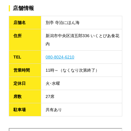
店舗情報
店舗名
別亭 寺泊にほん海
住所
新潟市中央区清五郎336 いくとぴあ食花
内
TEL
080-8024-6210
営業時間
11時～（なくなり次第終了）
定休日
火･水曜
席数
27席
駐車場
共有あり