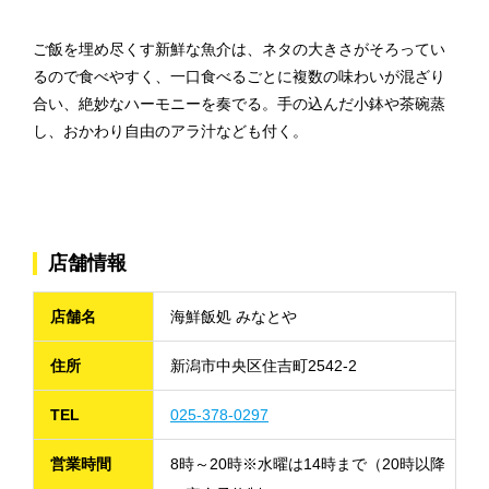
ご飯を埋め尽くす新鮮な魚介は、ネタの大きさがそろってい
るので食べやすく、一口食べるごとに複数の味わいが混ざり
合い、絶妙なハーモニーを奏でる。手の込んだ小鉢や茶碗蒸
し、おかわり自由のアラ汁なども付く。
店舗情報
店舗名
海鮮飯処 みなとや
住所
新潟市中央区住吉町2542-2
TEL
025-378-0297
営業時間
8時～20時※水曜は14時まで（20時以降