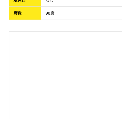
定休日
なし
席数
98席