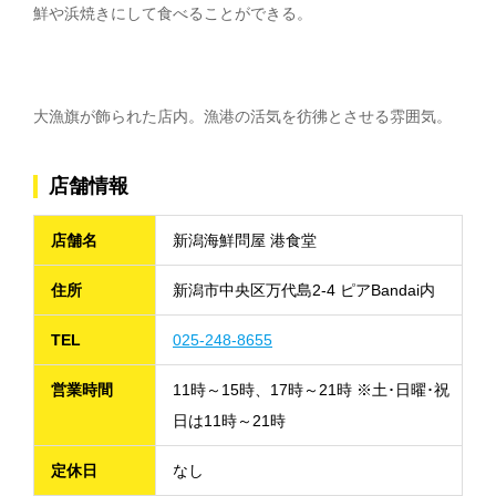
鮮や浜焼きにして食べることができる。
大漁旗が飾られた店内。漁港の活気を彷彿とさせる雰囲気。
店舗情報
店舗名
新潟海鮮問屋 港食堂
住所
新潟市中央区万代島2-4 ピアBandai内
TEL
025-248-8655
営業時間
11時～15時、17時～21時 ※土･日曜･祝
日は11時～21時
定休日
なし