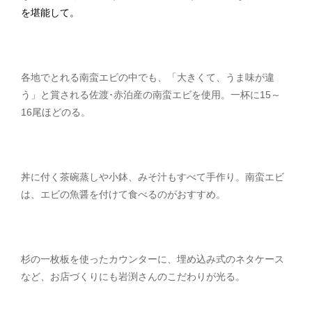
を堪能して。
各地でとれる南蛮エビの中でも、「大きくて、うま味が違
う」と賞される佐渡･赤泊産の南蛮エビを使用。一杯に15～
16尾ほどのる。
丼に付く茶碗蒸しや小鉢、みそ汁もすべて手作り。南蛮エビ
は、エビの魚醤を付けて食べるのがおすすめ。
杉の一枚板を使ったカウンターに、埋め込み式のネタケース
など、お店づくりにも岩渕さんのこだわりが光る。