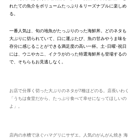
れたての魚介をボリュームたっぷり＆リーズナブルに楽しめ
る。
一番人気は、旬の地魚がたっぷりのった海鮮丼。どのネタも
大ぶりに切られていて、口に運ぶたび、魚の甘みやうま味を
存分に感じることができる満足度の高い一杯。土･日曜･祝日
には、ウニやカニ、イクラがのった特選海鮮丼も登場するの
で、そちらもお見逃しなく。
お店で分厚く切った大ぶりのネタが7種ほどのる。店長いわく
「うちは食堂だから、たっぷり食べて幸せになってほしいの
よ」。
店内の水槽で泳ぐハマグリにサザエ。人気のがんがん焼き 海