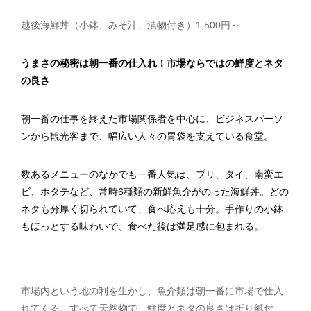
越後海鮮丼（小鉢、みそ汁、漬物付き）1,500円～
うまさの秘密は朝一番の仕入れ！市場ならではの鮮度とネタ
の良さ
朝一番の仕事を終えた市場関係者を中心に、ビジネスパーソ
ンから観光客まで、幅広い人々の胃袋を支えている食堂。
数あるメニューのなかでも一番人気は、ブリ、タイ、南蛮エ
ビ、ホタテなど、常時6種類の新鮮魚介がのった海鮮丼。どの
ネタも分厚く切られていて、食べ応えも十分。手作りの小鉢
もほっとする味わいで、食べた後は満足感に包まれる。
市場内という地の利を生かし、魚介類は朝一番に市場で仕入
れてくる。すべて天然物で、鮮度とネタの良さは折り紙付