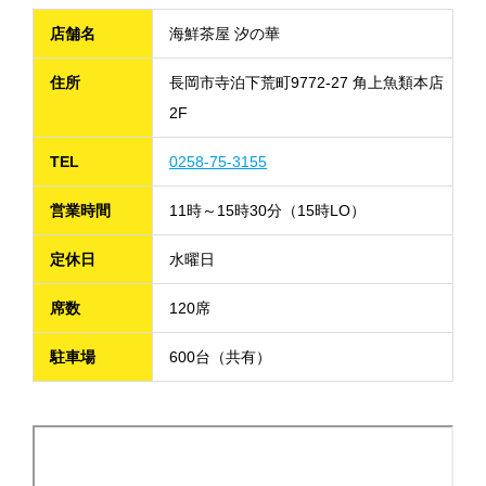
店舗名
海鮮茶屋 汐の華
住所
長岡市寺泊下荒町9772-27 角上魚類本店
2F
TEL
0258-75-3155
営業時間
11時～15時30分（15時LO）
定休日
水曜日
席数
120席
駐車場
600台（共有）