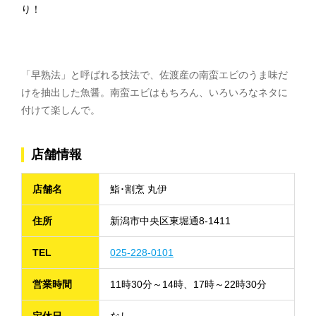
り！
「早熟法」と呼ばれる技法で、佐渡産の南蛮エビのうま味だ
けを抽出した魚醤。南蛮エビはもちろん、いろいろなネタに
付けて楽しんで。
店舗情報
店舗名
鮨･割烹 丸伊
住所
新潟市中央区東堀通8-1411
TEL
025-228-0101
営業時間
11時30分～14時、17時～22時30分