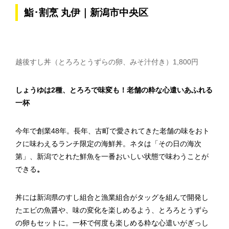
鮨･割烹 丸伊｜新潟市中央区
越後すし丼（とろろとうずらの卵、みそ汁付き）1,800円
しょうゆは2種、とろろで味変も！老舗の粋な心遣いあふれる
一杯
今年で創業48年。長年、古町で愛されてきた老舗の味をおト
クに味わえるランチ限定の海鮮丼。ネタは「その日の海次
第」、新潟でとれた鮮魚を一番おいしい状態で味わうことが
できる
。
丼には新潟県のすし組合と漁業組合がタッグを組んで開発し
たエビの魚醤や、味の変化を楽しめるよう、とろろとうずら
の卵もセットに。一杯で何度も楽しめる粋な心遣いがぎっし