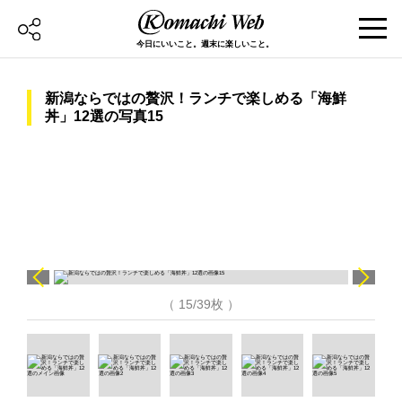
今日にいいこと。週末に楽しいこと。
新潟ならではの贅沢！ランチで楽しめる「海鮮
丼」12選の写真15
（ 15/39枚 ）