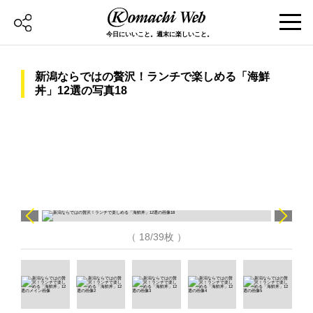
今日にいいこと。週末に楽しいこと。
新潟ならではの贅沢！ランチで楽しめる「海鮮
丼」12選の写真18
（ 18/39枚 ）