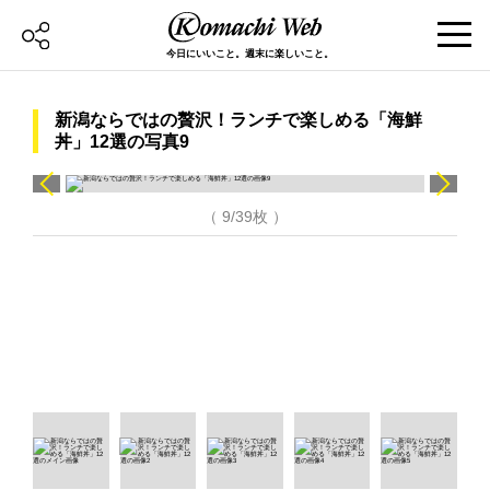
今日にいいこと。週末に楽しいこと。
新潟ならではの贅沢！ランチで楽しめる「海鮮
丼」12選の写真9
（ 9/39枚 ）