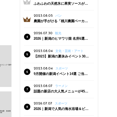
ふわふわの天然氷に果実ソースがた
っぷり！かき氷専門店「杜々堂」燕
三条駅近くにオープン
2023.08.05
パン
農園が手がける「桃川農園ベーカリ
ー」村上市にオープン！ 旬野菜を使
った焼きたてパンのほか、ジェラー
2026.07.30
観光
トやスムージーも
2026｜新潟のヒマワリ畑 名所6選
夏ならではの花の絶景
2023.08.04
文化・芸術・アート
【2023】新潟の夏休みイベント30
選 子どもと一緒に夏を満喫！
2023.08.04
スポーツ
9月開催の新潟イベント14選 ご当地
グルメ＆地酒の販売、スポーツイベ
ントも
2023.08.07
ラーメン
話題の新店の大人気メニューが450
円引き！「たまる屋 新発田店」で新
クーポン登場
2026.07.07
スポーツ
2026｜新潟で人気の海水浴場＆ビー
チ10選