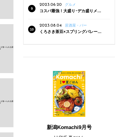
2023.06.20
グルメ
コスパ最強！大盛り･デカ盛りメニ
ューがある新潟の食堂12選
2023.08.04
居酒屋・バー
くろさき茶豆×スプリングバレー豊
潤〈496〉×お店イチオシメニューの
3点セットが800円！ 新潟駅周辺5店
舗で「くろさき茶豆で乾杯！キャン
ペーン」8/7(月)スタート
新潟Komachi9月号