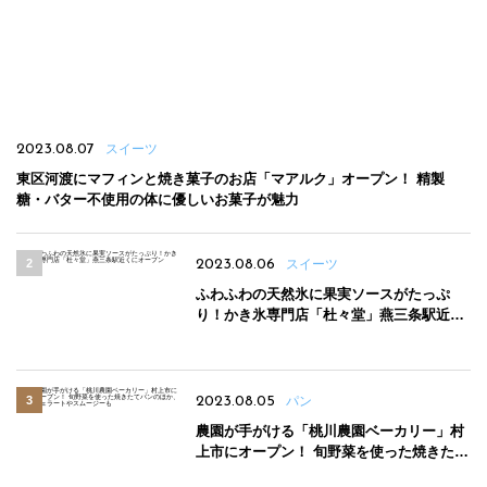
2023.08.07
スイーツ
東区河渡にマフィンと焼き菓子のお店「マアルク」オープン！ 精製
糖・バター不使用の体に優しいお菓子が魅力
2023.08.06
スイーツ
ふわふわの天然氷に果実ソースがたっぷ
り！かき氷専門店「杜々堂」燕三条駅近く
にオープン
2023.08.05
パン
農園が手がける「桃川農園ベーカリー」村
上市にオープン！ 旬野菜を使った焼きたて
パンのほか、ジェラートやスムージーも