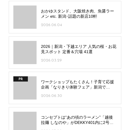
おかゆスタンド、大阪焼き肉、魚醤ラー
メン etc. 新潟･話題の新店10軒
2026.06.04
2026｜新潟・下越エリア 人気の桜・お花
見スポット 定番＆穴場 41選
2026.03.29
PR
ワークショップもたくさん！子育て応援
企画「なりきり体験フェア」新潟で
7/20(月･祝)、長岡で7/25(土)開催
2026.06.30
コンセプトは“あの頃のラーメン”「越後
拉麺 しなのや」がDEKKY401内に2号店
をオープン！