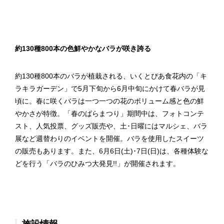
約130種800本の色鮮やかなバラが咲き誇る
約130種800本のバラが植栽される、いくとぴあ食花内の「キ
ラキラガーデン」で5月下旬から6月中旬にかけて春バラが見
頃に。春に咲くバラは一つ一つの花のボリューム感と色の鮮
やかさが特徴。「春のばらまつり」期間中は、フォトコンテ
スト、人気投票、グッズ販売や、土･日曜にはマルシェ、バラ
展など週替わりのイベントを開催。バラを使用したスイーツ
の販売もあります。また、6月6日(土)･7日(日)は、各種体験な
どを行う「バラのひみつ大発見!!」が開催されます。