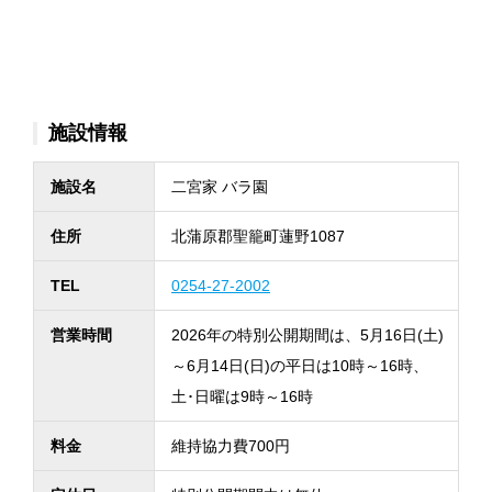
施設情報
施設名
二宮家 バラ園
住所
北蒲原郡聖籠町蓮野1087
TEL
0254-27-2002
営業時間
2026年の特別公開期間は、5月16日(土)
～6月14日(日)の平日は10時～16時、
土･日曜は9時～16時
料金
維持協力費700円