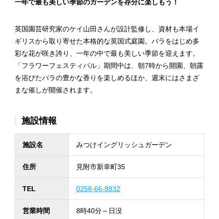
一年で最も美しい季節のガーデンを存分に楽しもう！
英国園芸研究家のケイ山田さんが設計監修し、資材も本場イ
ギリスから取り寄せた本格的な英国式庭園。バラをはじめ多
彩な花が咲き誇り、一年の中で最も美しい季節を迎えます。
「フラワーフェスティバル」期間中は、朝7時から開園、朝露
を浴びたバラの豊かな香りを楽しめるほか、週末にはさまざ
まな催しが開催されます。
施設情報
施設名
みつけイングリッシュガーデン
住所
見附市新幸町35
TEL
0258-66-8832
営業時間
8時40分～日没