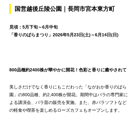
国営越後丘陵公園｜長岡市宮本東方町
見頃：5月下旬～6月中旬
「香りのばらまつり」2026年5月23日(土)～6月14日(日)
800品種約2400株が華やかに開花！色彩と香りに癒やされて
美しさだけでなく香りにもこだわった「ながおか香りのばら
園」の800品種、約2,400株が開花。期間中はバラの専門家に
よる講演会、バラ苗の販売を実施。また、赤バラソフトなど
の軽食や喫茶を楽しめるローズカフェもオープンします。