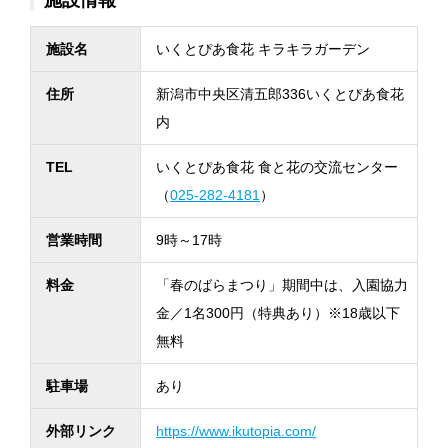
施設情報
施設名
いくとぴあ食花 キラキラガーデン
住所
新潟市中央区清五郎336いくとぴあ食花
内
TEL
いくとぴあ食花 食と花の交流センター
（
025-282-4181
）
営業時間
9時～17時
料金
「春のばらまつり」期間中は、入園協力
金／1名300円（特典あり）※18歳以下
無料
駐車場
あり
外部リンク
https://www.ikutopia.com/