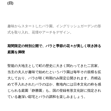
(日)
趣味からスタートしたバラ園。イングリッシュガーデンの形
式を取り入れ、花壇やアーチをデザイン。
期間限定の特別公開で
、
バラと季節の花々が美しく咲き誇る
庭園を満喫
聖籠の大地主として町の歴史に大きく関わってきた二宮家。
当主の夫人が趣味で始めたというバラ園は毎年その規模を拡
大しており、バラが咲く時期のみ限定公開されます。丹精込
めて手入れされたバラのほか、敷地内には日本文化の粋を感
じられる庭園「静勝園」も。国の登録有形文化財に指定され
ている趣深い邸宅とバラの調和を楽しみましょう。