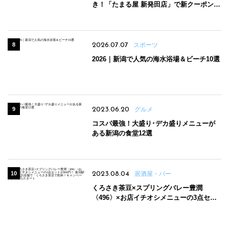
き！「たまる屋 新発田店」で新クーポン登
場
2026.07.07
スポーツ
2026｜新潟で人気の海水浴場＆ビーチ10選
2023.06.20
グルメ
コスパ最強！大盛り･デカ盛りメニューが
ある新潟の食堂12選
2023.08.04
居酒屋・バー
くろさき茶豆×スプリングバレー豊潤
〈496〉×お店イチオシメニューの3点セッ
トが800円！ 新潟駅周辺5店舗で「くろさき
茶豆で乾杯！キャンペーン」8/7(月)スター
ト