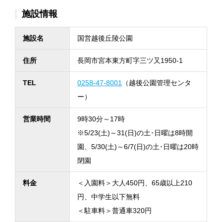
施設情報
施設名
国営越後丘陵公園
住所
長岡市宮本東方町字三ツ又1950-1
TEL
0258-47-8001
（越後公園管理センタ
ー）
営業時間
9時30分～17時
※5/23(土)～31(日)の土･日曜は8時開
園、5/30(土)～6/7(日)の土･日曜は20時
閉園
料金
＜入園料＞大人450円、65歳以上210
円、中学生以下無料
＜駐車料＞普通車320円