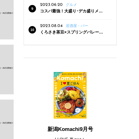
2023.06.20
グルメ
コスパ最強！大盛り･デカ盛りメニ
ューがある新潟の食堂12選
2023.08.04
居酒屋・バー
くろさき茶豆×スプリングバレー豊
潤〈496〉×お店イチオシメニューの
3点セットが800円！ 新潟駅周辺5店
舗で「くろさき茶豆で乾杯！キャン
ペーン」8/7(月)スタート
新潟Komachi9月号