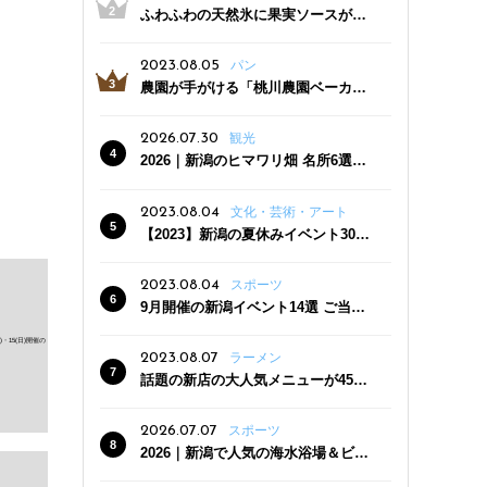
ふわふわの天然氷に果実ソースがた
っぷり！かき氷専門店「杜々堂」燕
三条駅近くにオープン
2023.08.05
パン
農園が手がける「桃川農園ベーカリ
ー」村上市にオープン！ 旬野菜を使
った焼きたてパンのほか、ジェラー
2026.07.30
観光
トやスムージーも
2026｜新潟のヒマワリ畑 名所6選
夏ならではの花の絶景
2023.08.04
文化・芸術・アート
【2023】新潟の夏休みイベント30
選 子どもと一緒に夏を満喫！
2023.08.04
スポーツ
9月開催の新潟イベント14選 ご当地
グルメ＆地酒の販売、スポーツイベ
ントも
2023.08.07
ラーメン
話題の新店の大人気メニューが450
円引き！「たまる屋 新発田店」で新
クーポン登場
2026.07.07
スポーツ
2026｜新潟で人気の海水浴場＆ビー
チ10選