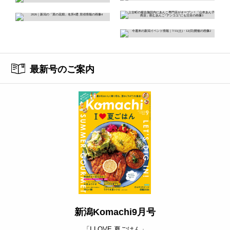
最新号のご案内
新潟Komachi9月号
「I LOVE 夏ごはん」